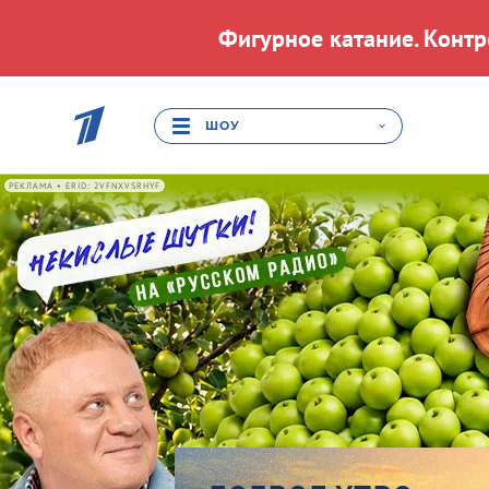
Фигурное катание. Конт
ШОУ
РЕКЛАМА • ERID: 2VFNXVSRHYF