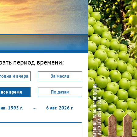
ЗОЖ
ать период времени:
Спорт
годня и вчера
За месяц
Фитнес
Про победу
 все время
По датам
О проекте
янв. 1995 г.
6 авг. 2026 г.
–