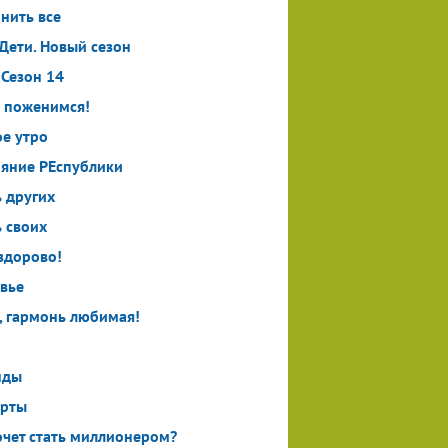
нить все
.Дети. Новый сезон
 Сезон 14
 поженимся!
е утро
яние РЕспублики
 других
 своих
здорово!
вье
, гармонь любимая!
нды
ерты
очет стать миллионером?