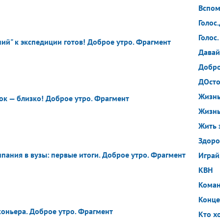
Вспом
Голос
Голос.
ний" к экспедиции готов! Доброе утро. Фрагмент
Давай
Добро
ДОсто
Жизнь
ок — близко! Доброе утро. Фрагмент
Жизнь
Жить 
Здоро
пания в вузы: первые итоги. Доброе утро. Фрагмент
Играй
КВН
Кома
Конц
коньера. Доброе утро. Фрагмент
Кто х