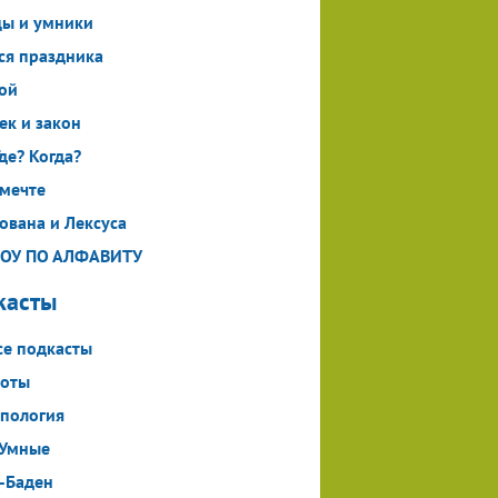
ы и умники
ся праздника
ой
ек и закон
де? Когда?
 мечте
ована и Лексуса
ШОУ ПО АЛФАВИТУ
касты
все подкасты
доты
пология
оУмные
-Баден