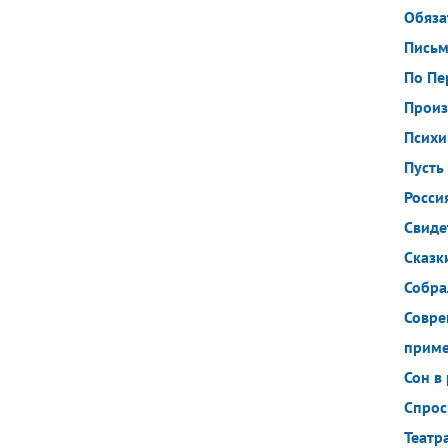
Обяза
Пись
По Пе
Произ
Психи
Пусть
Росси
Свиде
Сказк
Собра
Совре
прим
Сон в
Спрос
Театр