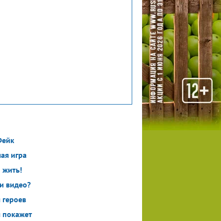
Фейк
ая игра
 жить!
и видео?
 героев
 покажет