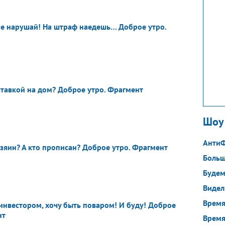
не нарушай! На штраф наедешь… Доброе утро.
ставкой на дом? Доброе утро. Фрагмент
Шоу
Анти
озяин? А кто прописан? Доброе утро. Фрагмент
Больш
Будем
Видел
Время
 инвестором, хочу быть поваром! И буду! Доброе
нт
Время