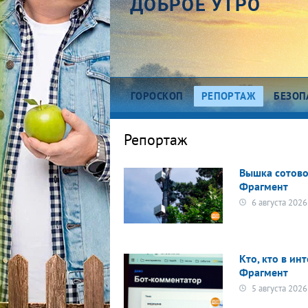
ДОБРОЕ УТРО
ГОРОСКОП
РЕПОРТАЖ
БЕЗОП
Про деньги
Ра
Репортаж
Между тем
В
Вышка сотово
Наши гости
Пр
Фрагмент
Про культуру
П
6 августа 2026
Это кино
М
Кто, кто в ин
Фрагмент
5 августа 2026