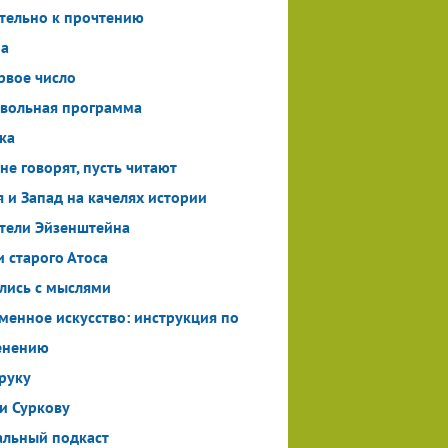
тельно к прочтению
ма
рвое число
вольная программа
ка
 не говорят, пусть читают
я и Запад на качелях истории
тели Эйзенштейна
и старого Атоса
лись с мыслями
менное искусство: инструкция по
енению
 руку
и Суркову
альный подкаст