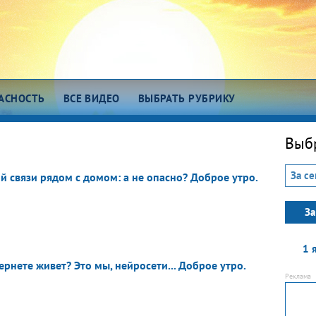
АСНОСТЬ
ВСЕ ВИДЕО
ВЫБРАТЬ РУБРИКУ
зговоры о важном
Есть идея!
Выбр
сем миром 7375
Про еду
За се
й связи рядом с домом: а не опасно? Доброе утро.
о космос
ОТК
ро любовь
Всякие хитрости
За
ода
Про здоровье
1 
тернете живет? Это мы, нейросети... Доброе утро.