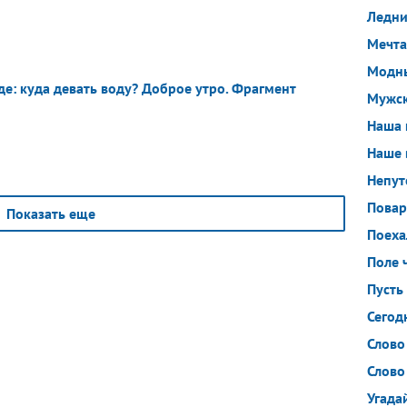
Ледни
Мечта
Модны
де: куда девать воду? Доброе утро. Фрагмент
Мужск
Наша 
Наше 
Непут
Повар
Показать еще
Поеха
Поле 
Пусть
Сегод
Слово
Слово
Угада