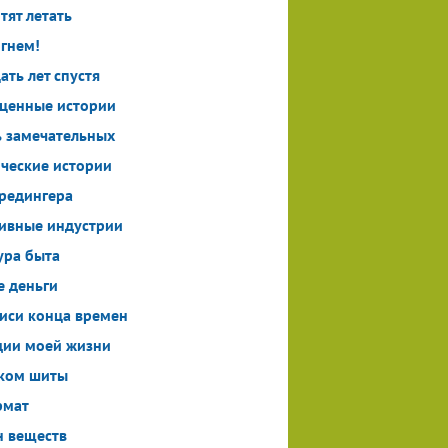
тят летать
огнем!
ать лет спустя
ценные истории
 замечательных
ческие истории
редингера
ивные индустрии
ура быта
е деньги
иси конца времен
ии моей жизни
ком шиты
рмат
 веществ