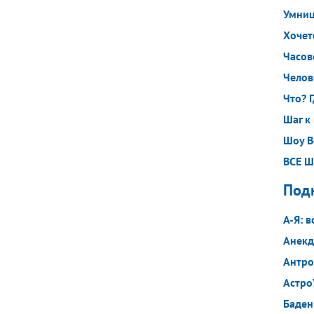
Умниц
Хочет
Часов
Челов
Что? Г
Шаг к
Шоу В
ВСЕ 
Под
A-Я: 
Анек
Антро
Астр
Баден