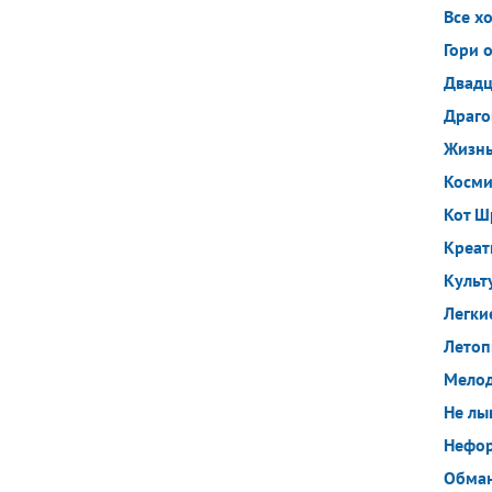
Все хо
Гори 
Двадц
Драго
Жизнь
Косми
Кот Ш
Креат
Культ
Легки
Летоп
Мелод
Не лы
Нефо
Обман