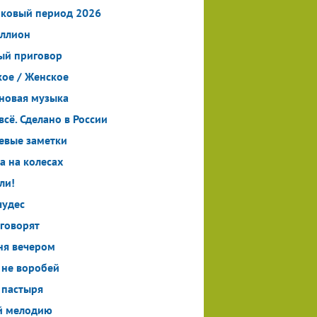
ковый период 2026
ллион
й приговор
ое / Женское
новая музыка
всё. Сделано в России
евые заметки
а на колесах
ли!
чудес
 говорят
ня вечером
 не воробей
 пастыря
й мелодию