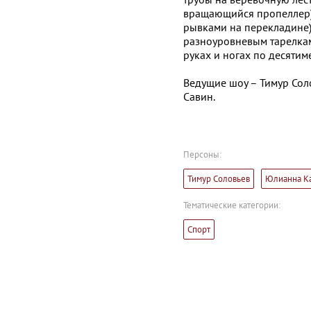
вращающийся пропеллер),
рывками на перекладине),
разноуровневым тарелкам
руках и ногах по десятим
Ведущие шоу – Тимур Сол
Савин.
Персоны:
Тимур Соловьев
Юлианна К
Тематические категории:
Спорт