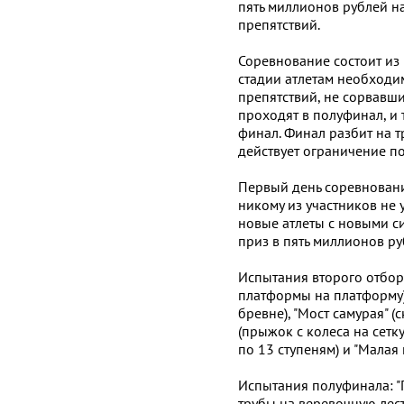
пять миллионов рублей н
препятствий.
Соревнование состоит из
стадии атлетам необходи
препятствий, не сорвавши
проходят в полуфинал, и 
финал. Финал разбит на т
действует ограничение п
Первый день соревнован
никому из участников не 
новые атлеты с новыми си
приз в пять миллионов ру
Испытания второго отборо
платформы на платформу),
бревне), "Мост самурая" (
(прыжок с колеса на сетку
по 13 ступеням) и "Малая 
Испытания полуфинала: "П
трубы на веревочную лест