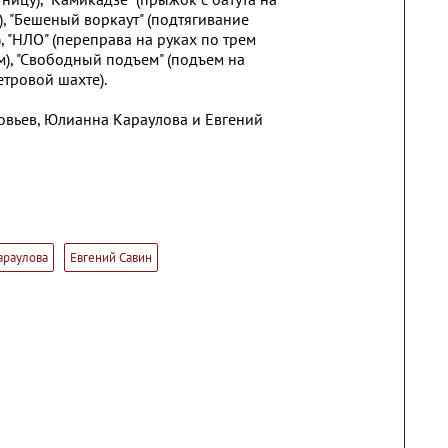
 "Бешеный воркаут" (подтягивание
 "НЛО" (переправа на руках по трем
), "Свободный подъем" (подъем на
етровой шахте).
овьев, Юлианна Караулова и Евгений
араулова
Евгений Савин