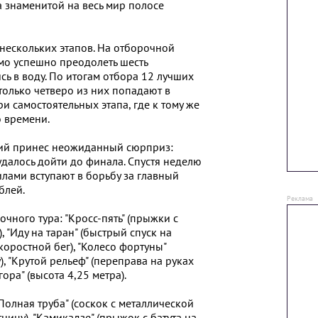
а знаменитой на весь мир полосе
 нескольких этапов. На отборочной
мо успешно преодолеть шесть
сь в воду. По итогам отбора 12 лучших
только четверо из них попадают в
ри самостоятельных этапа, где к тому же
о времени.
ий принес неожиданный сюрприз:
удалось дойти до финала. Спустя неделю
лами вступают в борьбу за главный
блей.
чного тура: "Кросс-пять" (прыжки с
 "Иду на таран" (быстрый спуск на
скоростной бег), "Колесо фортуны"
), "Крутой рельеф" (переправа на руках
гора" (высота 4,25 метра).
олная труба" (соскок с металлической
ницу), "Камикадзе" (прыжок с батута на