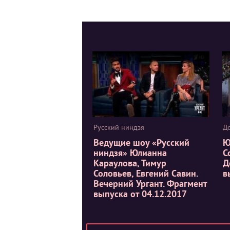
Русский ниндзя
Д
Ведущие шоу «Русский
Ю
ниндзя» Юлианна
С
Караулова, Тимур
Д
Соловьев, Евгений Савин.
в
Вечерний Ургант. Фрагмент
выпуска от 04.12.2017