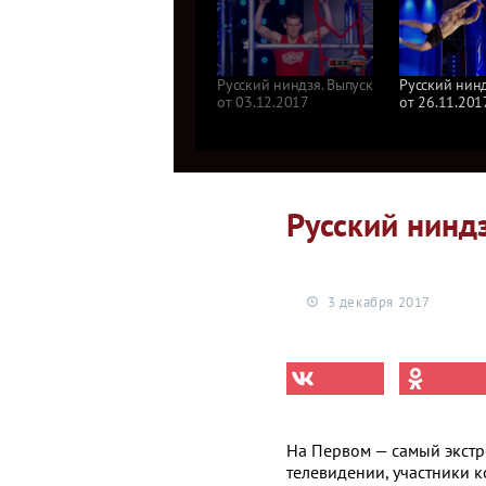
Русский ниндзя. Выпуск
Русский нинд
от 03.12.2017
от 26.11.201
Русский ниндз
3 декабря 2017
На Первом — самый экстр
телевидении, участники к