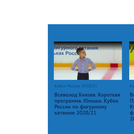
Кубок России 2020/21
К
Всеволод Князев. Короткая
В
программа. Юноши. Кубок
П
России по фигурному
К
катанию 2020/21
ф
2