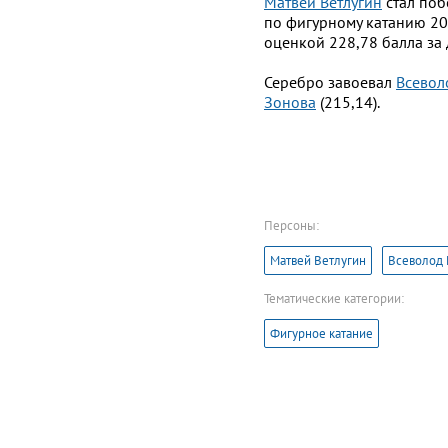
Матвей Ветлугин
стал поб
по фигурному катанию 2
оценкой 228,78 балла за
Серебро завоевал
Всевол
Зонова
(215,14).
Персоны:
Матвей Ветлугин
Всеволод 
Тематические категории:
Фигурное катание