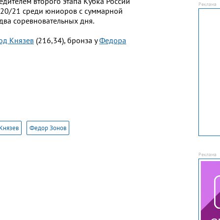
едителем второго этапа Кубка России
020/21 среди юниоров c суммарной
 два соревновательных дня.
од Князев
(216,34), бронза у
Федора
Князев
Федор Зонов