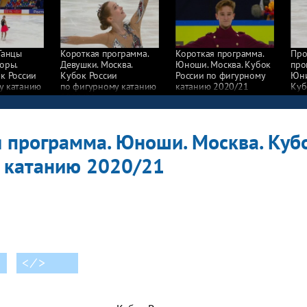
Танцы
Короткая программа.
Короткая программа.
Про
оры.
Девушки. Москва.
Юноши. Москва. Кубок
про
к России
Кубок России
России по фигурному
Юни
у катанию
по фигурному катанию
катанию 2020/21
Куб
2020/21
по 
202
 программа. Юноши. Москва. Куб
 катанию 2020/21
< ⁄ >