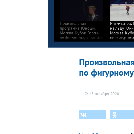
Произвольная
Ритм-танец. 
программа. Юноши.
на льду. Юни
Москва. Кубок России
Москва. Кубо
по фигурному катанию
по фигурном
2020/21
2020/21
Произвольная
по фигурному
13 октября 2020