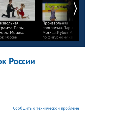
извольная
Произвольная
Произвольная
грамма. Пары.
программа. Пары.
программа. Мужчины.
оры. Москва.
Москва. Кубок России
Москва. Кубок России
ок России
по фигурному катанию
по фигурному катани
фигурному катанию
2020/21
2020/21
0/21
ок России
Сообщить о технической проблеме