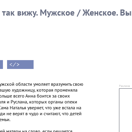
Фрагмент выпуска
от 14.04.2021
 так вижу. Мужское / Женское. Вы
1
< ⁄ >
ужской области умоляет вразумить свою
ывшую художницу, которая променяла
Больше всего Анна боится за своих
иля и Руслана, которых органы опеки
Сама Наталья уверяет, что уже встала на
ди не верят в чудо и считают, что детей
емьи.
й матери на слово, если решается