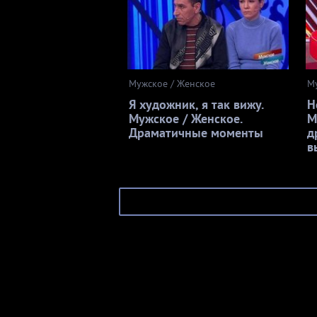
Мужское / Женское
М
Я художник, я так вижу.
Н
Мужское / Женское.
М
Драматичные моменты
д
в