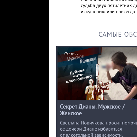
судьба двух пятилетних д
искушению или навсегда 
САМЫЕ ОБ
38:57
Секрет Дианы. Мужское /
Женское
Светлана Новичкова просит помоч
ее дочери Диане избавиться
от алкогольной зависимости,