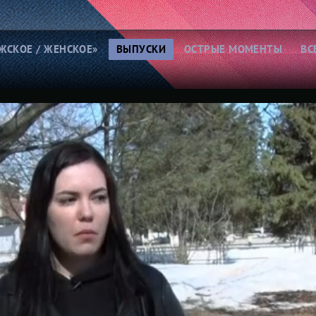
ЖСКОЕ / ЖЕНСКОЕ»
ВЫПУСКИ
ОСТРЫЕ МОМЕНТЫ
ВС
нфликты из-за денег и
Семейная драма
мущества