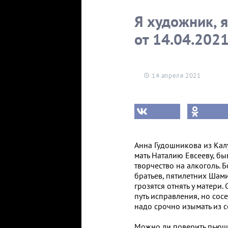
Я художник, я
от 14.04.202
14 апреля 2021
Анна Гудошникова из Кал
мать Наталию Евсееву, б
творчество на алкоголь. 
братьев, пятилетних Шам
грозятся отнять у матери. 
путь исправления, но сосе
надо срочно изымать из с
Можно ли поверить пьюще