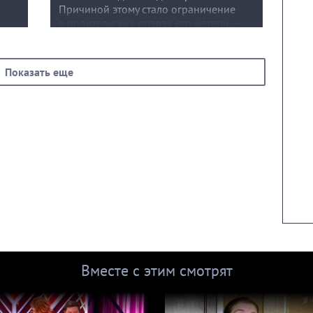
Причиной этому стало ограничение
в родительских правах его матери —
ет,
20-летней Лизы. В чем истинная
причина конфликта между матерью
и дочерью? Чью сторону займут
Показать еще
родственники семьи? И с кем ребенку
будет лучше?
Вместе с этим смотрят