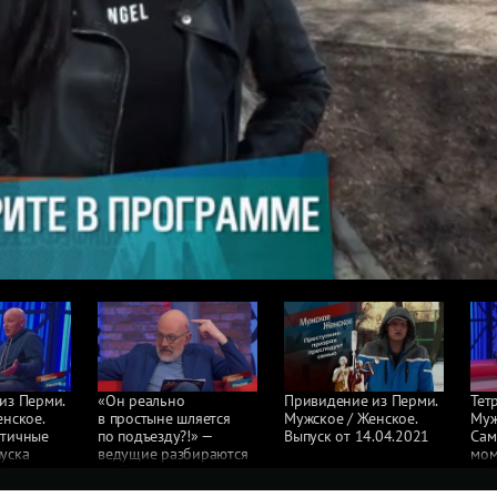
из Перми.
«Он реально
Привидение из Перми.
Тет
нское.
в простыне шляется
Мужское / Женское.
Муж
атичные
по подъезду?!» —
Выпуск от 14.04.2021
Сам
уска
ведущие разбираются
мом
1
в обстоятельствах дела.
от 
Мужское / Женское.