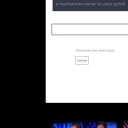
в противном случае ее двое детей
могут оказаться в детском доме.
По словам Светланы, дочь не работа
пособия детей пропивает, ведет
разгульный образ жизни и держит
в страхе всю семью.
Тематические категории:
Семья