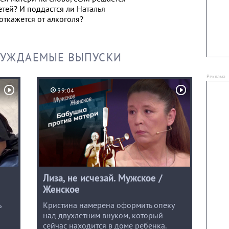
етей? И поддастся ли Наталья
откажется от алкоголя?
СУЖДАЕМЫЕ ВЫПУСКИ
39:04
Лиза, не исчезай. Мужское /
Женское
ь
Кристина намерена оформить опеку
над двухлетним внуком, который
сейчас находится в доме ребенка.