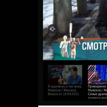
Я художник, я так вижу.
Привидение 
Мужское / Женское.
Мужское / Же
Выпуск от 14.04.2021
Самые драм
моменты вып
от 14.04.202