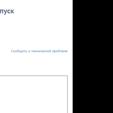
в студии. Мужское /
Мужское / Женское.
Женское. Фрагмент
Фрагмент выпуска
пуск
выпуска от 13.04.2021
от 13.04.2021
Сообщить о технической проблеме