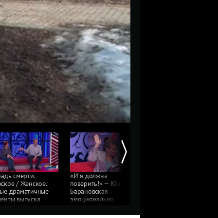
радь смерти.
«И я должна
«Вставайте, снимайте
ское / Женское.
поверить!» — Юлия
штаны!» — Юлия
ые драматичные
Барановская
Барановская
енты выпуска
эмоционально
предложила отцу-
13.04.2021
отреагировала
тирану раздеться
на услышанное
перед камерами.