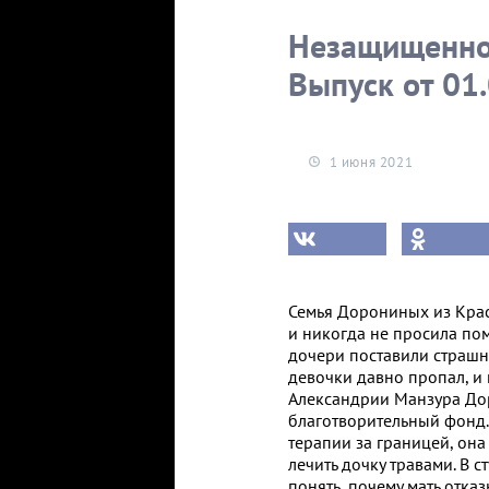
Незащищенное
Выпуск от 01
1 июня 2021
Семья Дорониных из Крас
и никогда не просила по
дочери поставили страшн
девочки давно пропал, и 
Александрии Манзура До
благотворительный фонд. 
терапии за границей, она
лечить дочку травами. В 
понять, почему мать отка