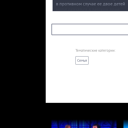
в противном случае ее двое детей
могут оказаться в детском доме.
По словам Светланы, дочь не работа
пособия детей пропивает, ведет
разгульный образ жизни и держит
в страхе всю семью.
Тематические категории:
Семья