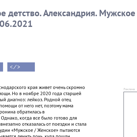
в студии. Мужское /
Женское. Фрагмент
 детство. Александрия. Мужское 
выпуска от 31.05.2021
.06.2021
< ⁄ >
нодарского края живет очень скромно
мощи. Но в ноябре 2020 года старшей
ый диагноз: лейкоз. Родной отец
помощи от него нет, поэтому мама
ронина обратилась в
Однако, когда все было готово для
 внезапно отказалась от поездки и стала
студии «Мужское / Женское» пытаются
зывается лечить дочь, куда пошли