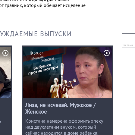
тот травник, который обещает исцеление
СУЖДАЕМЫЕ ВЫПУСКИ
39:04
Лиза, не исчезай. Мужское /
Женское
ь
Кристина намерена оформить опеку
над двухлетним внуком, который
сейчас находится в доме ребенка.