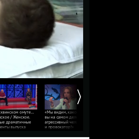
ихвинском омуте…
«Мы видим, какой
«За шесть лет я ни ра
ское / Женское.
вы на самом деле
ему не изменяла!
ые драматичные
агрессивный человек
А жаль!» Бывшие
енты выпуска
и провокатор!»
супруги выясняют
31.05.2021
Эксперт обвиняет
отношения. Мужское /
героиню. Мужское /
Женское. Фрагмент