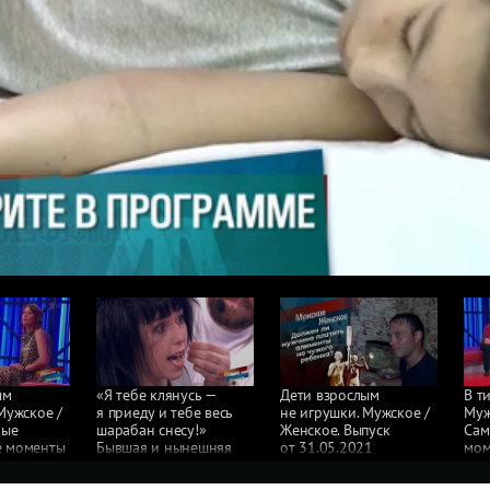
ым
«Я тебе клянусь —
Дети взрослым
В т
Мужское /
я приеду и тебе весь
не игрушки. Мужское /
Муж
мые
шарабан снесу!»
Женское. Выпуск
Сам
е моменты
Бывшая и нынешняя
от 31.05.2021
мом
1.05.2021
жены героя выпуска
от 
устроили драку