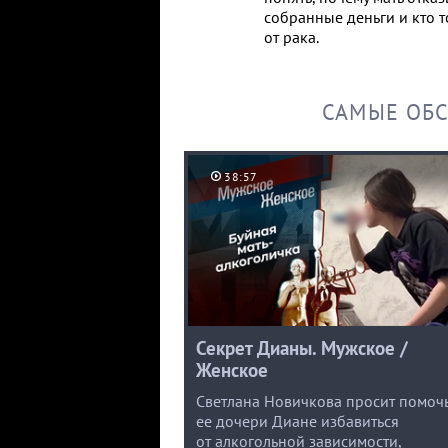
собранные деньги и кто 
от рака.
САМЫЕ ОБ
38:57
Секрет Дианы. Мужское /
Женское
Светлана Новичкова просит помоч
ее дочери Диане избавиться
от алкогольной зависимости,