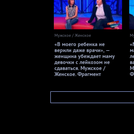
Мужское / Женское
М
«В моего ребенка не
«
верили даже врачи», —
м
женщина убеждает маму
л
девочки с лейкозом не
в
сдаваться. Мужское /
М
Женское. Фрагмент
Ф