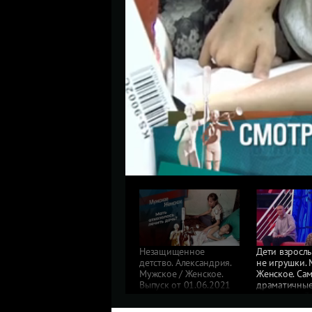
Незащищенное
Дети взросл
детство. Александрия.
не игрушки. 
Мужское / Женское.
Женское. Са
Выпуск от 01.06.2021
драматичны
выпуска от 3