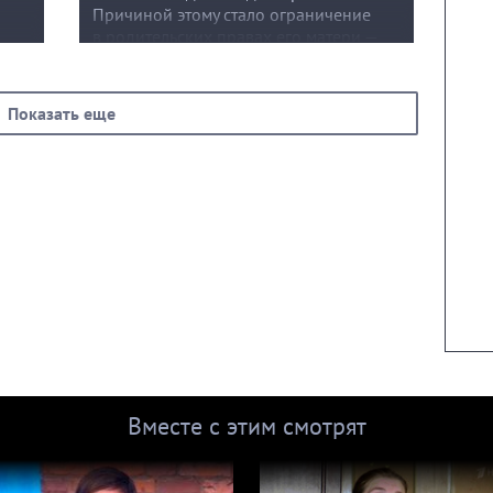
Причиной этому стало ограничение
в родительских правах его матери —
ет,
20-летней Лизы. В чем истинная
причина конфликта между матерью
и дочерью? Чью сторону займут
Показать еще
родственники семьи? И с кем ребенку
будет лучше?
Вместе с этим смотрят