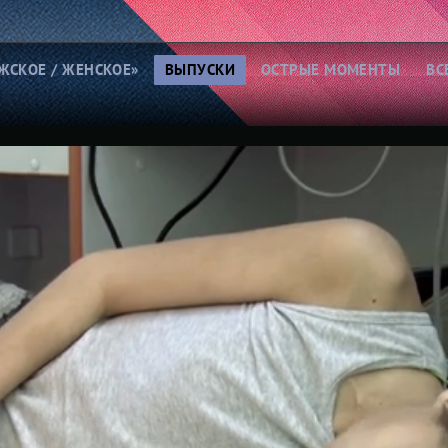
ЖСКОЕ / ЖЕНСКОЕ»
ВЫПУСКИ
ОСТРЫЕ МОМЕНТЫ
ВС
нфликты из-за денег и
Семейная драма
мущества