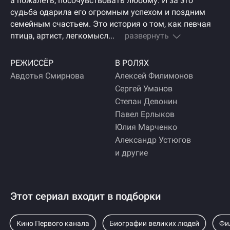
а пожалеть, посочувствовать любому. И за это
судьба одарила его огромным успехом и поздним
семейным счастьем. Это история о том, как певчая
птица, артист, легкомысл...
развернуть
РЕЖИССЁР
В РОЛЯХ
Авдотья Смирнова
Алексей Филимонов
Сергей Уманов
Степан Девонин
Павел Ерлыков
Юлия Марченко
Александр Устюгов
и другие
Этот сериал входит в подборки
Кино Первого канала
Биографии великих людей
Фи