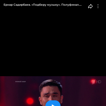
Ернар Садирбаев. «Подберу музыку». Полуфинал.
Голос 10. Фрагмент выпуска от 24.12.2021