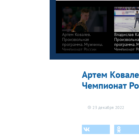
Артем Ковалев.
Владислав Ка
Произвольная
Произвольна
программа. Мужчины.
программа. 
Чемпионат России
Чемпионат Р
по фигурному катанию
по фигурном
2023
2023
Артем Ковале
Чемпионат Ро
23 декабря 2022