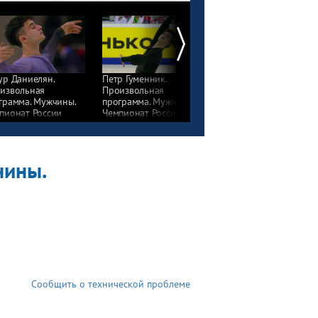
ур Даниелян.
Петр Гуменник.
Матвей Ветлугин.
извольная
Произвольная
Произвольная
грамма. Мужчины.
программа. Мужчины.
программа. Мужчины.
пионат России
Чемпионат России
Чемпионат России
фигурному катанию
по фигурному катанию
по фигурному катани
3
2023
2023
чины.
Сообщить о технической проблеме