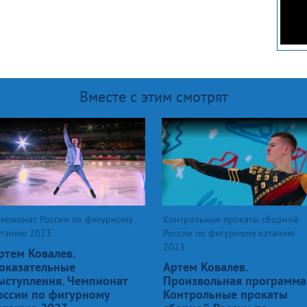
Вместе с этим смотрят
емпионат России по фигурному
Контрольные прокаты сборной
атанию 2023
России по фигурному катанию
2023
ртем Ковалев.
оказательные
Артем Ковалев.
ыступления. Чемпионат
Произвольная программа
оссии по фигурному
Контрольные прокаты