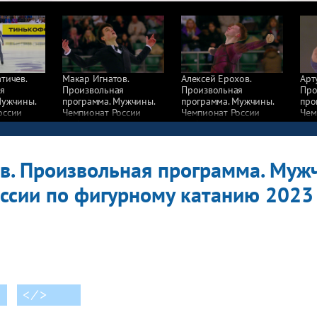
тичев.
Макар Игнатов.
Алексей Ерохов.
Арт
я
Произвольная
Произвольная
Про
Мужчины.
программа. Мужчины.
программа. Мужчины.
про
оссии
Чемпионат России
Чемпионат России
Чем
у катанию
по фигурному катанию
по фигурному катанию
по 
2023
2023
202
в. Произвольная программа. Муж
ссии по фигурному катанию 2023
< ⁄ >