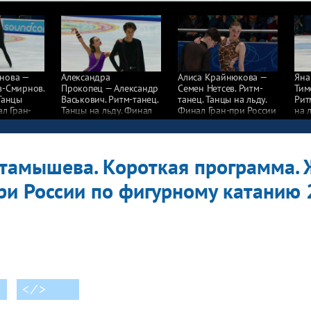
нова —
Александра
Алиса Крайнюкова —
Яна
в-Смирнов.
Прокопец — Александр
Семен Нетсев. Ритм-
Тим
Танцы
Васькович. Ритм-танец.
танец. Танцы на льду.
Рит
ал Гран-
Танцы на льду. Финал
Финал Гран-при России
на 
Гран-при России
по фигурному катанию
при
у катанию
по фигурному катанию
2022/23
по 
2022/23
202
ктамышева. Короткая программа.
ри России по фигурному катанию
< ⁄ >