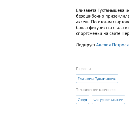
Елизавета Туктамышева и
безошибочно приземлила
аксель. По итогам старто
балла фигуристка стала в
спортсменки на сайте Пер
Лидирует
Аделия Петрося
Персоны:
Елизавета Туктамышева
Тематические категории:
Спорт
Фигурное катание