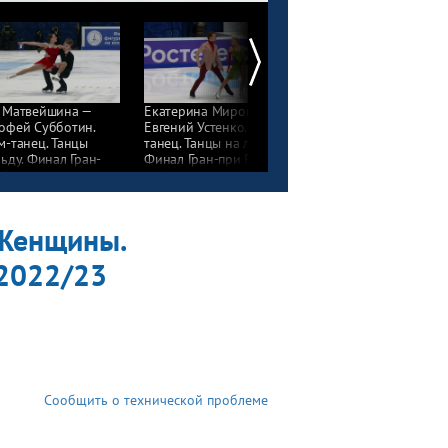
 Матвейшина —
Екатерина Миронова —
Полина Усова —
офей Субботин.
Евгений Устенко. Ритм-
Михаил Антонов. Ритм
м-танец. Танцы
танец. Танцы на льду.
танец. Танцы на льду.
льду. Финал Гран-
Финал Гран-при России
Финал Гран-при Росси
 России
по фигурному катанию
по фигурному катани
фигурному катанию
2022/23
2022/23
2/23
 Женщины.
 2022/23
Сообщить о технической проблеме