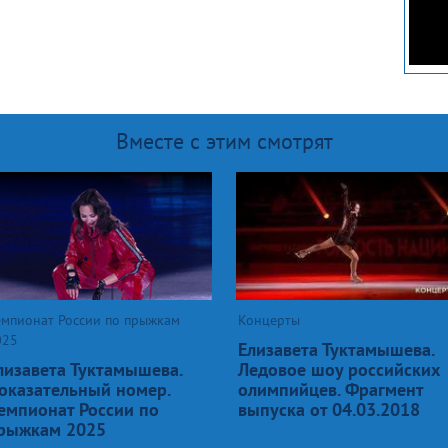
Вместе с этим смотрят
емпионат России по прыжкам
Концерты
025
Елизавета Туктамышева.
лизавета Туктамышева.
Ледовое шоу российских
оказательный номер.
олимпийцев. Фрагмент
емпионат России по
выпуска от 04.03.2018
рыжкам 2025