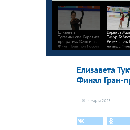
Елизавета
Варвара Жда
Туктамышева. Короткая
Тимур Бабае
программа. Женщины.
Ритм-танец. 
Финал Гран-при России
на льду. Фин
по фигурному катанию
при России
2022/23
по фигурном
2022/23
Елизавета Ту
Финал Гран-п
4 марта 2023