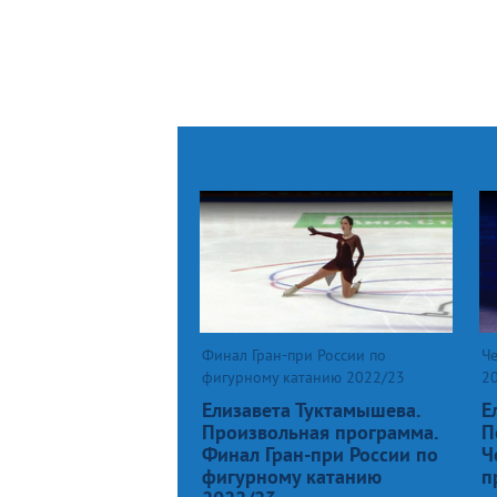
Финал Гран-при России по
Ч
фигурному катанию 2022/23
2
Елизавета Туктамышева.
Е
Произвольная программа.
П
Финал Гран-при России по
Ч
фигурному катанию
п