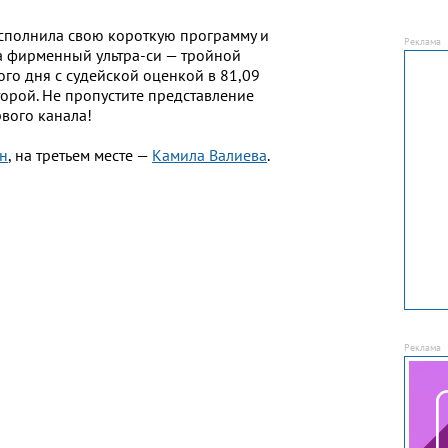
сполнила свою короткую программу и
 фирменный ультра-си — тройной
вого дня с судейской оценкой в 81,09
торой. Не пропустите представление
вого канала!
н
, на третьем месте —
Камила Валиева
.