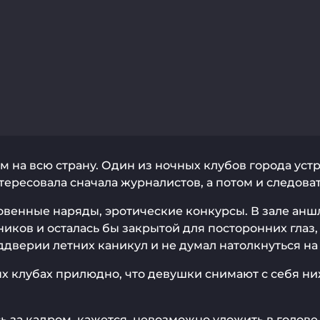
 на всю страну. Один из ночных клубов города устро
тересовала сначала журналистов, а потом и следова
овенные наряды, эротические конкурсы. В зале анш
иков и осталась бы закрытой для посторонних глаз,
дверии летних каникул и не думал натолкнуться на
х клубах прилюдно, что девушки снимают с себя ниж
ь за кадром, кажется, невозможно уложить в голове