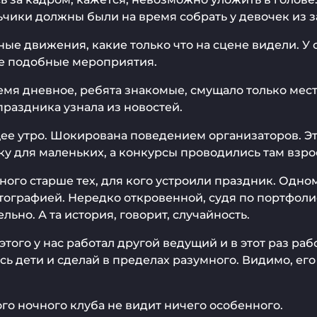
чики должны были на время собрать у девочек из з
е движения, какие только что на сцене видели. У с
все подобные мероприятия.
мя дневное, ребята знакомые, смущало только место 
праздника узнала из новостей.
щее утро. Шокирована поведением организаторов. Эт
у для маленьких, а конкурсы проводились там взрос
ого старше тех, для кого устроили праздник. Одному
тографией. Нередко откровенной, судя по портфолио
но. А та история, говорит, случайность.
этого у нас работал другой ведущий и в этот раз ра
есь дети и сделай в пределах разумного. Видимо, е
го ночного клуба не видит ничего особенного.