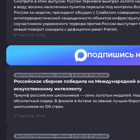
Смотрите в этом выпуске: Руслан Терновой выиграл золото на
в воду; восемь населенных пунктов перешли под контроль В
России за неделю; президент обсудил с Совбезом совершен
антитеррористической защищенности объектов инфраструкт
соучастником украинского террора против России выступает 
новый поворот скандала с дефицитом ракет Patriot.
07 августа, 21:45
ПОДПИШИСЬ Н
ВЫПУСК ПРОГРАММЫ «ВРЕМЯ» В 21:00 ОТ 07.08.2026
Российская сборная победила на Международной 
искусственному интеллекту
Триумф российских школьников — семь золотых медалей. Наш
абсолютный лидер. В финале в Астане за звание лучших боро
школьников из 105 стран.
07 августа, 21:44
ВЫПУСК ПРОГРАММЫ «ВРЕМЯ» В 21:00 ОТ 07.08.2026