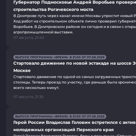
Губернатор Подмосковья Андрей Воробьев провери
строительства Рогачевского моста
В Дмитрове путь через канал имени Москвы упростит новый Р
Ход работ на строительном объекте лично проверил губерна
Воробьев. В Дмитровском районе он сегодня и в связи с откр
агропромышленной выставки.
07 августа, 21:40
ВЫПУСК ПРОГРАММЫ «ВРЕМЯ» В 21:00 ОТ 07.08.2026
Стартовало движение по новой эстакаде на шоссе Э
Москве
Стартовало движение по одной из самых загруженных трансп
столицы. Теперь проезд по участку, где раньше была хроничес
всего несколько минут.
07 августа, 21:36
ВЫПУСК ПРОГРАММЫ «ВРЕМЯ» В 21:00 ОТ 07.08.2026
Герой России Владислав Головин встретился с акти
молодежных организаций Пермского края
Герой России Владислав Головин, боец с позывным «Струна», 