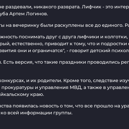
не раздевали, никакого разврата. Лифчик - это интер
луба Артем Логинов.
еты на вечеринку были раскуплены все до единого. Р
ожность поснимать друг с друга лифчики и колготки, 
ый, естественно, приводит к тому, что и подростки
звития они и ограничатся", - говорит детский психо
 Есть версия, что такие праздники проводились ре
нкурсах, и их родители. Кроме того, следствие изу
рокуратуры и управления МВД, а также в управлени
йкальскому краю.
ства появилась новость о том, что все прошло на ур
п ко всей информации группы.