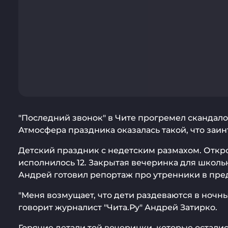
"Последний звонок" в Чите прогремел скандалом
Атмосфера праздника оказалась такой, что заин
Детский праздник с недетским размахом. Откр
исполнилось 12. Закрытая вечеринка для школьн
Андрей готовил репортаж про утренники в пред
"Меня возмущает, что дети раздеваются в ночны
говорит журналист "Чита.Ру" Андрей Затирко.
Горячие детали той вечеринки, которые осталис