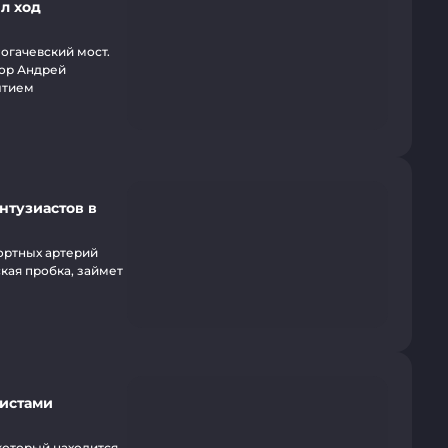
л ход
огачевский мост.
тор Андрей
ытием
нтузиастов в
ортных артерий
кая пробка, займет
вистами
который находится