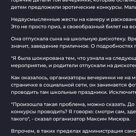
детям предложили эротические конкурсы. Маль
Недвусмысленные жесты на камеру и раскованны
Это не просто приз, а своеобразный билет на 
Она отпускала сына на школьную дискотеку. Вре
значит, заведение приличное. О подробностях 
"Я была шокирована тем, что узнала на следую
мероприятие, и родители отпускали на дискотек
Как оказалось, организаторы вечеринки не на мн
страничке в социальной сети, он занимается фо
проводить там школьные праздники. Исключитель
"Произошла такая проблема, можно сказать. До 
конкурсы проводить? Я говорю: смотри сам, зд
такого", - сказал организатор Максим Мисюра.
Впрочем, в таких пределах администрация само