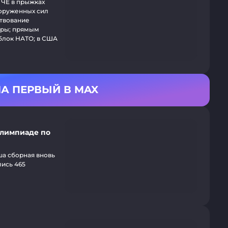
 ЧЕ в прыжках
ооруженных сил
ствование
уры; прямым
блок НАТО; в США
А ПЕРВЫЙ В MAX
олимпиаде по
а сборная вновь
лись 465