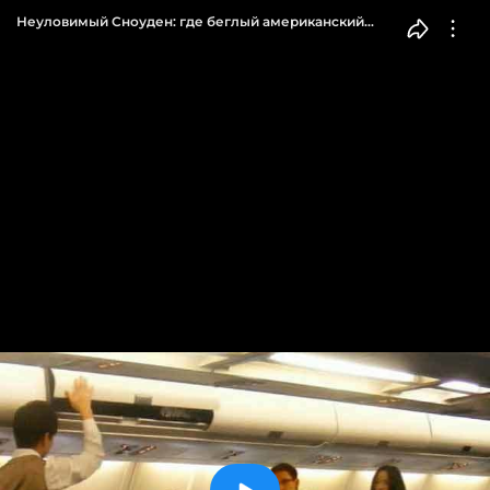
Неуловимый Сноуден: где беглый американский
программист — до сих пор загадка