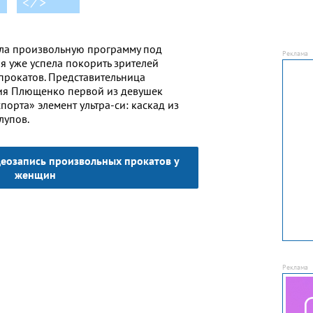
< ⁄ >
ла произвольную программу под
я уже успела покорить зрителей
рокатов. Представительница
ния Плющенко первой из девушек
порта» элемент ультра-си: каскад из
лупов.
еозапись произвольных прокатов у
женщин