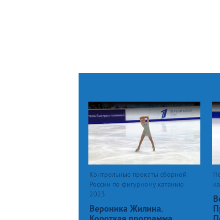
Контрольные прокаты сборной
П
России по фигурному катанию
к
2023
В
Вероника Жилина.
П
Короткая программа.
П