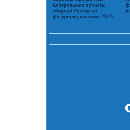
Контрольные прокаты
ф
сборной России по
ю
фигурному катанию 2023