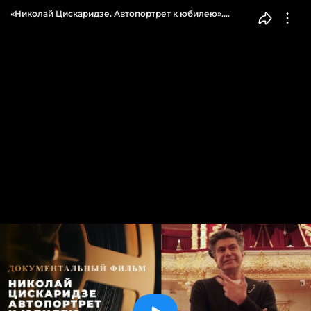
«Николай Цискаридзе. Автопортрет к юбилею».
Документальный фильм