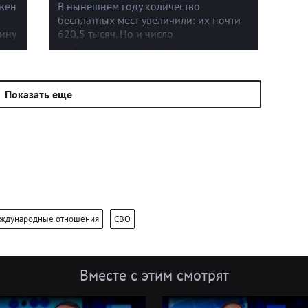
лжен
В нынешнем году количество
бесплатных мест увеличили: их почти
шину
620,5 тысяч. Но и число
он
стобалльников — рекордное.
В некоторых университетах конкурс
и
запредельный.
Показать еще
ждународные отношения
СВО
Вместе с этим смотрят