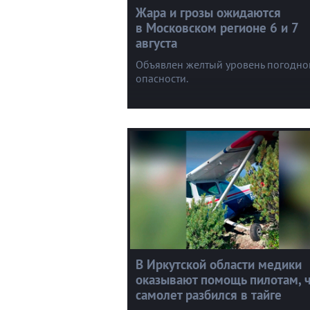
Жара и грозы ожидаются
в Московском регионе 6 и 7
августа
Объявлен желтый уровень погодно
опасности.
В Иркутской области медики
оказывают помощь пилотам, 
самолет разбился в тайге