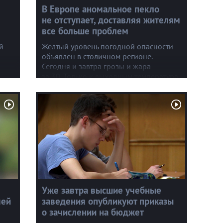
В Европе аномальное пекло
не отступает, доставляя жителям
все больше проблем
й
Желтый уровень погодной опасности
объявлен в столичном регионе.
Сегодня и завтра грозы и жара
за 30. Только к выходным температура
вернется к комфортным значениям.
В Германии, где уже больше месяца
+40, рекордно обмелел Рейн.
Уже завтра высшие учебные
чей
заведения опубликуют приказы
о зачислении на бюджет