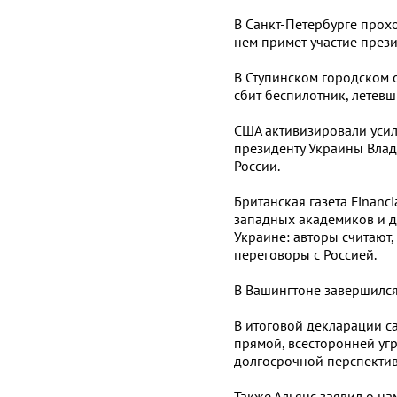
В Санкт-Петербурге прох
нем примет участие през
В Ступинском городском 
сбит беспилотник, летевш
США активизировали усил
президенту Украины Влад
России.
Британская газета Financ
западных академиков и д
Украине: авторы считают
переговоры с Россией.
В Вашингтоне завершилс
В итоговой декларации с
прямой, всесторонней угр
долгосрочной перспектив
Также Альянс заявил о н