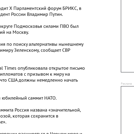
одит X Парламентский форум БРИКС, в
идент России Владимир Путин.
округе Подмосковья силами ПВО был
ий на Москву.
ия по поиску альтернативы нынешнему
имиру Зеленскому, сообщает СВР
ial Times опубликовала открытое письмо
ипломатов с призывом к миру на
, что США должны немедленно начать
я юбилейный саммит НАТО.
аммита Россия названа «значительной,
озой, которая сохранится в
е».
амерении расширяться в Черном море и