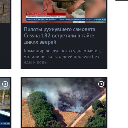
Пилоты рухнувшего самолета
Cessna 182 встретили в тайге
диких зверей
Командир воздушного судна отметил,
что они несколько дней провели без
еды и воды.
в
ль,
были