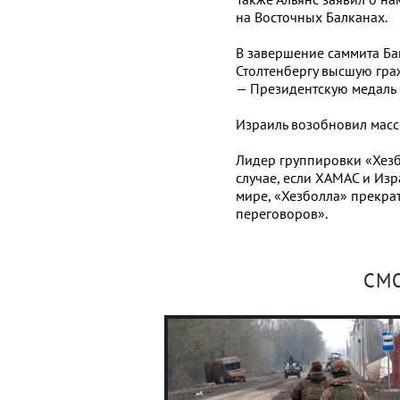
на Восточных Балканах.
В завершение саммита Ба
Столтенбергу высшую гр
— Президентскую медаль
Израиль возобновил масс
Лидер группировки «Хезб
случае, если ХАМАС и Изр
мире, «Хезболла» прекра
переговоров».
СМ