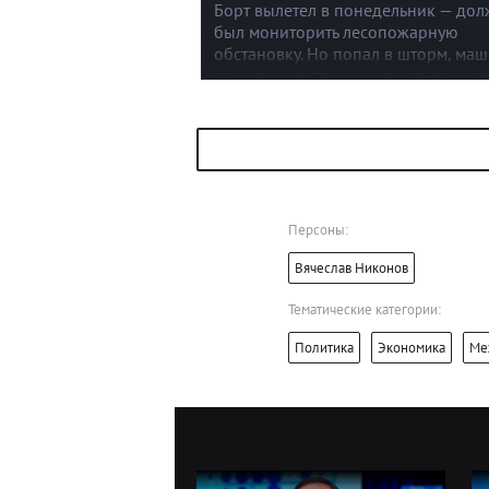
Борт вылетел в понедельник — до
был мониторить лесопожарную
обстановку. Но попал в шторм, ма
пришлось экстренно сажать на скл
горы. Самолет получил серьезные
повреждения, но главное — летчик
уцелели. Холод, ни еды, ни воды,
ни связи.
Персоны:
Вячеслав Никонов
Тематические категории:
Политика
Экономика
Ме