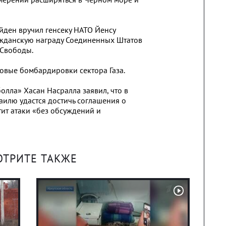
йден вручил генсеку НАТО Йенсу
ажданскую награду Соединенных Штатов
 Свободы.
овые бомбардировки сектора Газа.
олла» Хасан Насралла заявил, что в
аилю удастся достичь соглашения о
тит атаки «без обсуждений и
ОТРИТЕ ТАКЖЕ