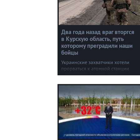
Два года назад враг вторгся
в Курскую область, путь
которому преградили наши
бойцы
Украинские захватчики хотели
прорваться к атомной станции
в Курчатове. Можно лишь
догадываться о планах террористо
на ядерном объекте. Но на их пути
насмерть встали наши бойцы. Горна
Суджа, Малая Локня. Первые дни 
самыми трудными.