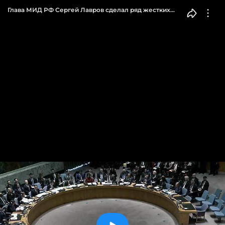
Глава МИД РФ Сергей Лавров сделал ряд жестких
заявлений на заседании Совбеза ООН