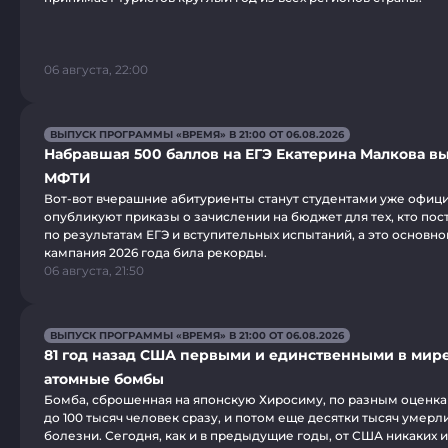
06 августа, 22:00
ВЫПУСК ПРОГРАММЫ «ВРЕМЯ» В 21:00 ОТ 06.08.2026
Набравшая 500 баллов на ЕГЭ Екатерина Малкова вы
МФТИ
Вот-вот вчерашние абитуриенты станут студентами уже офици
опубликуют приказы о зачислении на бюджет для тех, кто пос
по результатам ЕГЭ и вступительных испытаний, а это основн
кампания 2026 года била рекорды.
06 августа, 21:50
ВЫПУСК ПРОГРАММЫ «ВРЕМЯ» В 21:00 ОТ 06.08.2026
81 год назад США первыми и единственными в мир
атомные бомбы
Бомба, сброшенная на японскую Хиросиму, по разным оценкам
до 100 тысяч человек сразу, и потом еще десятки тысяч умерли
болезни. Сегодня, как и в предыдущие годы, от США никаких 