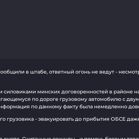
сообщили в штабе, ответный огонь не ведут - несмот
силовиками минских договоренностей в районе нас
гающемуся по дороге грузовому автомобилю с дву
нформация по данному факту была немедленно довед
го грузовика - эвакуировать до прибытия ОБСЕ даж
в окопе. Считанные секунды - и помочь боевым тов