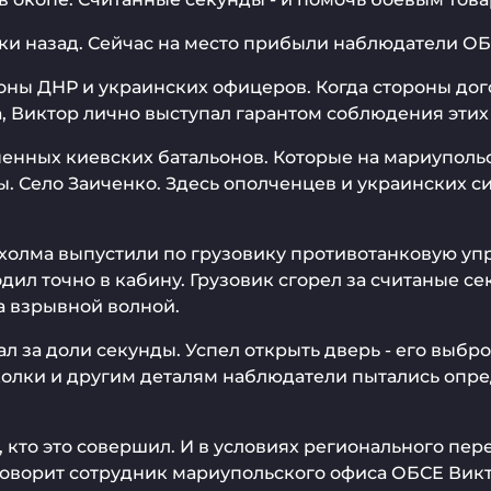
тки назад. Сейчас на место прибыли наблюдатели О
оны ДНР и украинских офицеров. Когда стороны дог
 Виктор лично выступал гарантом соблюдения этих
ненных киевских батальонов. Которые на мариупол
ы. Село Заиченко. Здесь ополченцев и украинских с
 холма выпустили по грузовику противотанковую уп
дил точно в кабину. Грузовик сгорел за считаные с
а взрывной волной.
л за доли секунды. Успел открыть дверь - его выбр
сколки и другим деталям наблюдатели пытались опред
о, кто это совершил. И в условиях регионального п
 - говорит сотрудник мариупольского офиса ОБСЕ Вик