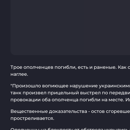
Трое ополченцев погибли, есть и раненые. Как 
наглее.
"Произошло вопиющее нарушение украинскими 
танк произвел прицельный выстрел по передви
провокации оба ополченца погибли на месте. И
Вещественные доказательства - остов сгоревше
простреливается.
Ополченцы на блокпосту от обстрела укрылись 