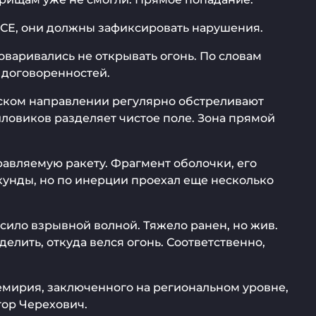
БСЕ, они должны зафиксировать нарушения.
оваривались не открывать огонь. По словам
 договоренностей.
ьском направлении регулярно обстреливают
иловиков разделяет чистое поле. Зона прямой
равляемую ракету. Фрагмент оболочки, его
екунды, но по инерции проехал еще несколько
осило взрывной волной. Тяжело ранен, но жив.
елить, откуда велся огонь. Соответственно,
еремирия, заключенного на региональном уровне,
тор Черехович.