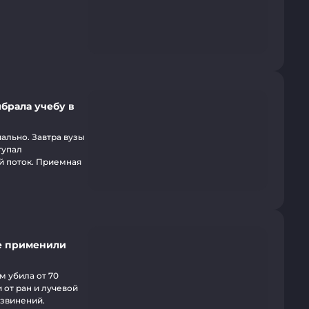
брала учебу в
ально. Завтра вузы
тупал
ой поток. Приемная
е применили
 убила от 70
 от ран и лучевой
извинений.