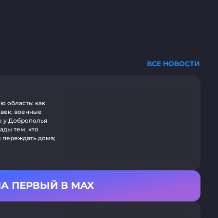
ВСЕ НОВОСТИ
ую область: как
авек; военные
е у Доброполья
ады тем, кто
л переждать дома;
А ПЕРВЫЙ В MAX