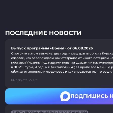
ПОСЛЕДНИЕ НОВОСТИ
Выпуск программы «Время» от 06.08.2026
Смотрите в этом выпуске: два года назад враг вторгся в Курск
спасали, как освобождали, как отстраивают и кого потеряли н
поставки Украины под нашими новыми ударами и наступлени
в ДНР: штурм, «Грады» и беспилотники; в Европе все меньше р
сбежал от зеленских людоловов и как спасаются те, кто реши
06 августа, 22:07
ПОДПИШИСЬ Н
ВЫПУСК ПРОГРАММЫ «ВРЕМЯ» В 21:00 ОТ 06.08.2026