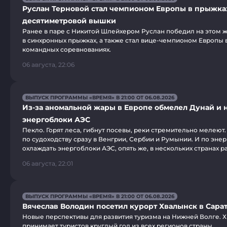
Руслан Терновой стал чемпионом Европы в прыжка
десятиметровой вышки
Ранее в паре с Никитой Шлейхером Руслан победил на этом 
в синхронных прыжках, а также стал вице-чемпионом Европы
командных соревнованиях.
06 августа, 22:06
ВЫПУСК ПРОГРАММЫ «ВРЕМЯ» В 21:00 ОТ 06.08.2026
Из-за аномальной жары в Европе обмелел Дунай и 
энергоблоки АЭС
Пекло. Горят леса, гибнут посевы, реки стремительно мелеют.
по судоходству сразу в Венгрии, Сербии и Румынии. И по эне
охлаждать энергоблоки АЭС, опять же, в нескольких странах р
06 августа, 22:01
ВЫПУСК ПРОГРАММЫ «ВРЕМЯ» В 21:00 ОТ 06.08.2026
Вячеслав Володин посетил курорт Хвалынск в Сара
Новые перспективы для развития туризма на Нижней Волге. 
принимает туристов круглый год из всех регионов страны.