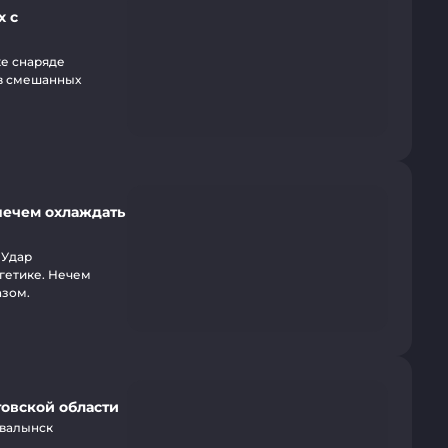
х с
же снаряде
 в смешанных
нечем охлаждать
 Удар
ргетике. Нечем
азом.
товской области
Хвалынск