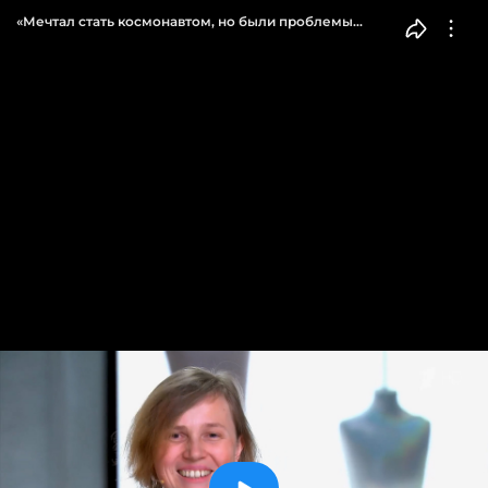
«Мечтал стать космонавтом, но были проблемы
с сердцем». Экспертов поразило чудо, которое
случилось с сыном героини. Модный приговор.
Фрагмент выпуска 10.04.2026