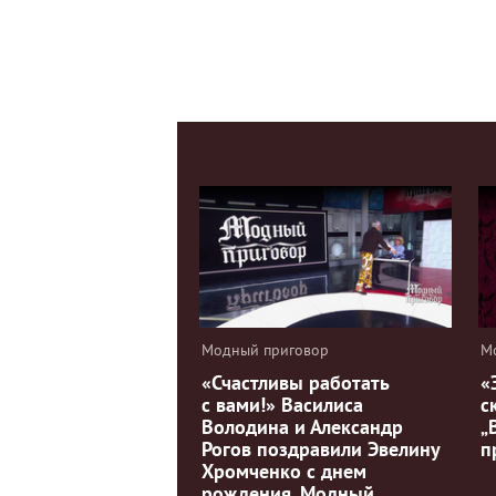
Модный приговор
М
«Счастливы работать
«
с вами!» Василиса
с
Володина и Александр
„
Рогов поздравили Эвелину
п
Хромченко с днем
рождения. Модный