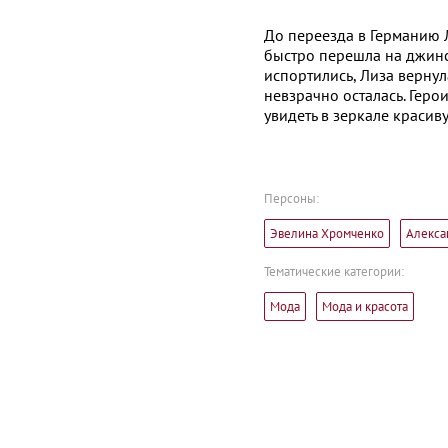
До переезда в Германию Л
быстро перешла на джинс
испортились, Лиза вернул
невзрачно осталась. Геро
увидеть в зеркале красив
Персоны:
Эвелина Хромченко
Алекса
Тематические категории:
Мода
Мода и красота