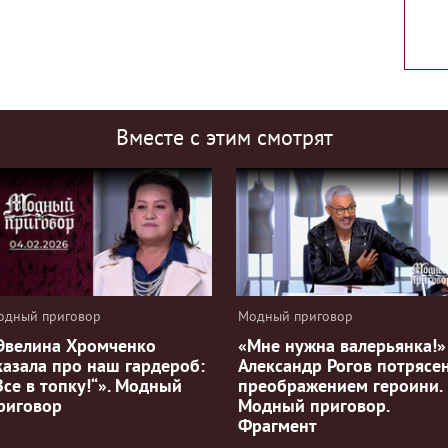
Вместе с этим смотрят
одный приговор
Модный приговор
Эвелина Хромченко
«Мне нужна валерьянка!»
казала про наш гардероб:
Александр Рогов потрясе
Все в топку!“». Модный
преображением героини.
риговор
Модный приговор.
Фрагмент