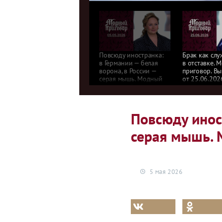
Повсюду иностранка:
Брак как слу
в Германии — белая
в отставке. 
ворона, в России —
приговор. Вы
серая мышь. Модный
от 25.06.202
приговор. Выпуск
от 05.05.2026
Повсюду инос
серая мышь. 
5 мая 2026