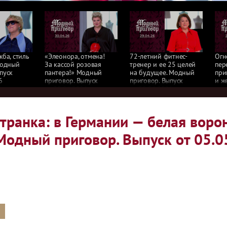
жба, стиль
«Элеонора, отмена!
72-летний фитнес-
Огн
Модный
За кассой розовая
тренер и ее 25 целей
пер
пуск
пантера!» Модный
на будущее. Модный
при
6
приговор. Выпуск
приговор. Выпуск
и ж
от 30.04.2026
от 29.04.2026
при
от 
транка: в Германии — белая ворон
Модный приговор. Выпуск от 05.0