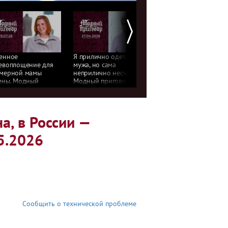
енное
Я прилично одета для
Дочь просит платье,
евоплощение для
мужа, но сама
служба требует форму
мерной мамы
неприлично несчастна.
Модный приговор.
ены. Модный
Модный приговор.
Выпуск от 04.08.2026
говор. Выпуск
Выпуск от 27.04.2026
29.07.2026
а, в России —
5.2026
Сообщить о технической проблеме