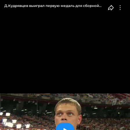
Д.Кудрявцев выиграл первую медаль для сборной
России на ЧМ по легкой атлетике в Пекине