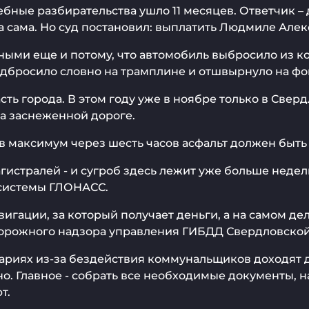
дебные разбирательства ушло 11 месяцев. Ответчик 
а сама. Но суд постановил: выплатить Людмиле Алек
ыми еще и потому, что автомобиль выбросило из ко
одбросило словно на трамплине и отшвырнуло на фо
ть города. В этом году уже в ноябре только в Сверд
а заснеженной дороге.
 максимум через шесть часов асфальт должен быть 
гистралей - и сугроб здесь лежит уже больше недел
 системы ГЛОНАСС.
вигации, за который получает деньги, а на самом д
 дорожного надзора управления ГИБДД Свердловско
вариях из-за бездействия коммунальщиков доходят 
. Главное - собрать все необходимые документы, н
т.