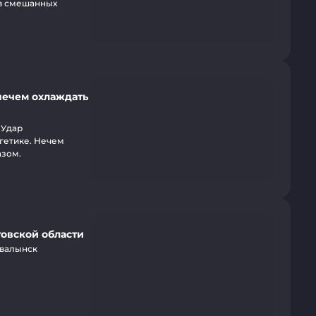
 в смешанных
нечем охлаждать
 Удар
ргетике. Нечем
азом.
товской области
Хвалынск