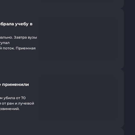
брала учебу в
ально. Завтра вузы
тупал
ой поток. Приемная
е применили
 убила от 70
 от ран и лучевой
извинений.