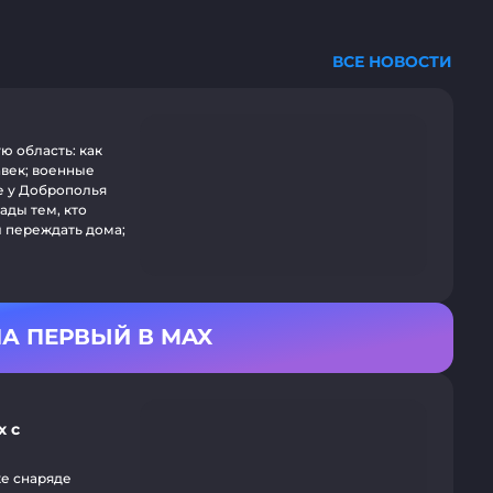
ВСЕ НОВОСТИ
ую область: как
авек; военные
е у Доброполья
ады тем, кто
л переждать дома;
А ПЕРВЫЙ В MAX
х с
же снаряде