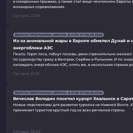
в синхронных прыжках, а также стал вице-чемпионом Европы
командных соревнованиях.
Сегодня, 22:06
ВЫПУСК ПРОГРАММЫ «ВРЕМЯ» В 21:00 ОТ 06.08.2026
Из-за аномальной жары в Европе обмелел Дунай и 
энергоблоки АЭС
Пекло. Горят леса, гибнут посевы, реки стремительно мелеют.
по судоходству сразу в Венгрии, Сербии и Румынии. И по эне
охлаждать энергоблоки АЭС, опять же, в нескольких странах р
Сегодня, 22:01
ВЫПУСК ПРОГРАММЫ «ВРЕМЯ» В 21:00 ОТ 06.08.2026
Вячеслав Володин посетил курорт Хвалынск в Сара
Новые перспективы для развития туризма на Нижней Волге. 
принимает туристов круглый год из всех регионов страны.
Сегодня, 22:00