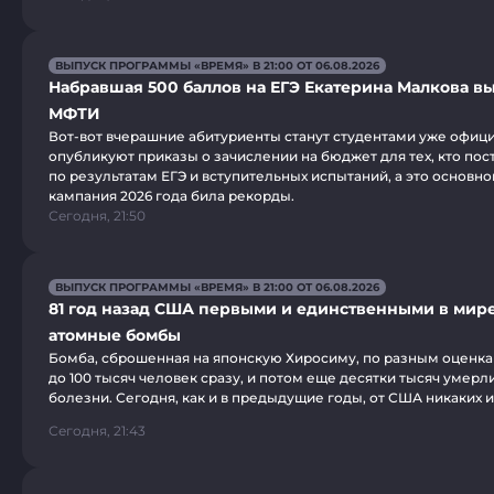
ВЫПУСК ПРОГРАММЫ «ВРЕМЯ» В 21:00 ОТ 06.08.2026
Набравшая 500 баллов на ЕГЭ Екатерина Малкова вы
МФТИ
Вот-вот вчерашние абитуриенты станут студентами уже офици
опубликуют приказы о зачислении на бюджет для тех, кто пос
по результатам ЕГЭ и вступительных испытаний, а это основн
кампания 2026 года била рекорды.
Сегодня, 21:50
ВЫПУСК ПРОГРАММЫ «ВРЕМЯ» В 21:00 ОТ 06.08.2026
81 год назад США первыми и единственными в мир
атомные бомбы
Бомба, сброшенная на японскую Хиросиму, по разным оценкам
до 100 тысяч человек сразу, и потом еще десятки тысяч умерли
болезни. Сегодня, как и в предыдущие годы, от США никаких 
Сегодня, 21:43