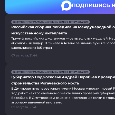
ПОДПИШИСЬ Н
ВЫПУСК ПРОГРАММЫ «ВРЕМЯ» В 21:00 ОТ 07.08.2026
Российская сборная победила на Международной 
искусственному интеллекту
Триумф российских школьников — семь золотых медалей. Наш
абсолютный лидер. В финале в Астане за звание лучших боро
школьников из 105 стран.
07 августа, 21:44
ВЫПУСК ПРОГРАММЫ «ВРЕМЯ» В 21:00 ОТ 07.08.2026
Губернатор Подмосковья Андрей Воробьев провери
строительства Рогачевского моста
В Дмитрове путь через канал имени Москвы упростит новый Р
Ход работ на строительном объекте лично проверил губерна
Воробьев. В Дмитровском районе он сегодня и в связи с откр
агропромышленной выставки.
07 августа, 21:40