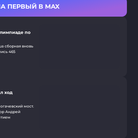
А ПЕРВЫЙ В MAX
олимпиаде по
а сборная вновь
лись 465
л ход
огачевский мост.
тор Андрей
ытием