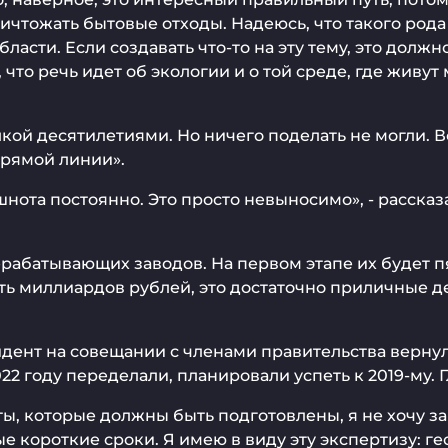
ничтожать бытовые отходы. Надеюсь, что такого род
асти. Если создавать что-то на эту тему, это долж
 что речь идет об экологии и о той среде, где живу
кой десятилетиями. Но ничего поделать не могли. Вс
Прямой линии».
ошнота постоянно. Это просто невыносимо», - расск
абатывающих заводов. На первом этапе их будет пят
ь миллиардов рублей, это достаточно приличные д
ент на совещании с членами правительства вернулс
2 году переделали, планировали успеть к 2019-му. 
нты, которые должны быть подготовлены, я не хочу 
короткие сроки. Я имею в виду эту экспертизу: гео