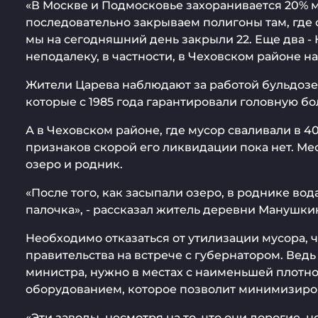
«В Москве и Подмосковье захоранивается 20% м
последовательно закрываем полигоны там, где с
мы на сегодняшний день закрыли 22. Еще два - 
неподалеку, в частности, в Чеховском районе н
Жители Царева наблюдают за работой бульдозер
которые с 1985 года гарантировали головную бо
А в Чеховском районе, где мусор сваливали в 
признаков скорой его ликвидации пока нет. Ме
озеро и родник.
«После того, как засыпали озеро, в роднике во
палочка», - рассказал житель деревни Манушк
Необходимо отказаться от утилизации мусора, ч
правительства на встрече с губернатором. Ведь
министра, нужно в местах с наименьшей плот
оборудованием, которое позволит минимизиро
«Эти заводы, несмотря на то, что они дорогие, 