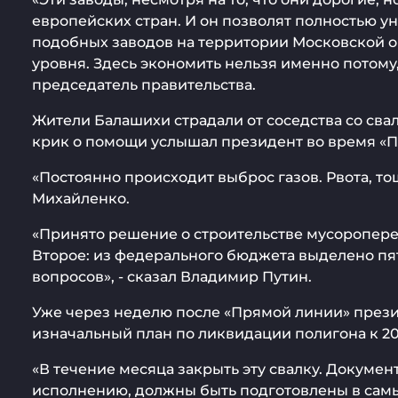
европейских стран. И он позволят полностью у
подобных заводов на территории Московской обл
уровня. Здесь экономить нельзя именно потому,
председатель правительства.
Жители Балашихи страдали от соседства со свал
крик о помощи услышал президент во время «
«Постоянно происходит выброс газов. Рвота, т
Михайленко.
«Принято решение о строительстве мусороперер
Второе: из федерального бюджета выделено пят
вопросов», - сказал Владимир Путин.
Уже через неделю после «Прямой линии» презид
изначальный план по ликвидации полигона к 202
«В течение месяца закрыть эту свалку. Докуме
исполнению, должны быть подготовлены в самые 