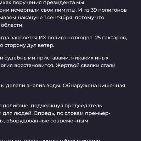
амках поручения президента мы
 они исчерпали свои лимиты. И из 39 полигонов
ываем накануне 1 сентября, потому что
 области.
да закроется ИХ полигон отходов. 25 гектаров,
ю сторону дул ветер.
тан судебными приставами, никаких иных
логия восстановится. Жертвой свалки стали
. Мы делали анализ воды. Обнаружена кишечная
на полигоне, подчеркнул председатель
и для людей. Впредь, по словам премьер-
оды, оборудованные современным
му что он используется в большинстве