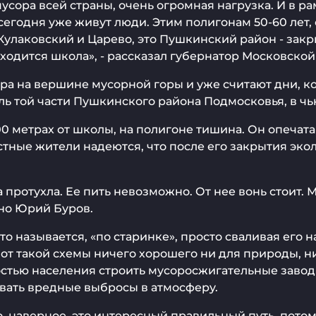
усора всей страны, очень огромная нагрузка. И в р
егодня уже живут люди. Этим полигонам 50-60 лет,
Кулаковский и Царево, это Пушкинский район - закр
аходится школа», - рассказал губернатор Московской
а на вершине мусорной горы и уже считают дни, ког
ль той части Пушкинского района Подмосковья, в чь
400 метрах от школы, на полигоне тишина. Он опеча
стные жители надеются, что после его закрытия эко
да протухла. Ее пить невозможно. От нее вонь стоит
ино Юрий Буров.
то называется, «по старинке», просто сваливая его 
 от такой схемы ничего хорошего ни для природы, н
ностью населения строить мусоросжигательные зав
вать вредные выбросы в атмосферу.
но, наверное, это интересный правильный путь, пото