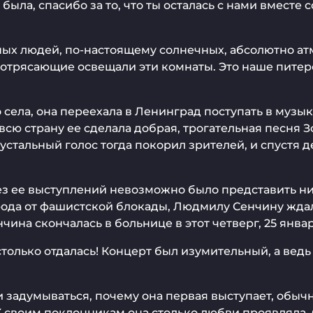
ы была, спасибо за то, что ты осталась с нами вмест
ных людей, по-настоящему солнечных, абсолютно ат
отрясающие освещали эти комнаты. Это наше питер
села, она переехала в Ленинград поступать в музы
а всю страну ее сделала добрая, трогательная песн
устальный голос тогда покорил зрителей, и спустя 
з ее выступлений невозможно было представить ни о
да от фашистской блокады, Людмилу Сенчину ждали 
на скончалась в больнице в этот четверг, 25 января
только отдалась! Концерт был изумительный, а ведь
и задумываться, почему она первая выступает, обычн
К своим поклонникам она столько любви проявляла.