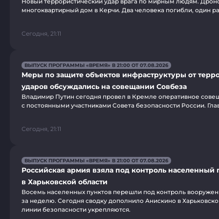
Новый террористический удар врага по мирным людям. Дрон
многоквартирный дом в Керчи. Два человека погибли, один р
Сегодня, 21:11
ВЫПУСК ПРОГРАММЫ «ВРЕМЯ» В 21:00 ОТ 07.08.2026
Меры по защите объектов инфраструктуры от терр
ударов обсуждались на совещании Совбеза
Владимир Путин сегодня провел в Кремле оперативное сове
с постоянными участниками Совета безопасности России. Глав
Сегодня, 21:11
ВЫПУСК ПРОГРАММЫ «ВРЕМЯ» В 21:00 ОТ 07.08.2026
Российская армия взяла под контроль населенный
в Харьковской области
Восемь населенных пунктов перешли под контроль вооружен
за неделю. Сегодня сводку дополнило Анискино в Харьковско
линии безопасности укрепляются.