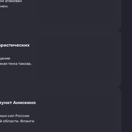
ом атакован
анен.
ористических
щание
ная тема такова.
 пункт Анискино
ных сил России
й области. Фланги