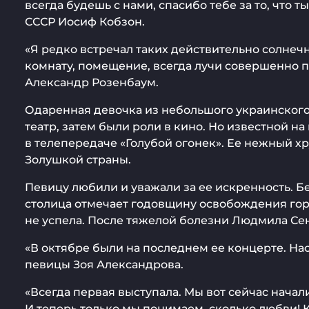
всегда будешь с нами, спасибо тебе за то, что т
СССР Иосиф Кобзон.
«Я редко встречал таких действительно солнеч
комнату, помещение, всегда лучи совершенно п
Александр Розенбаум.
Одаренная девочка из небольшого украинского 
театр, затем были роли в кино. Но известной н
в телепередаче «Голубой огонек». Ее нежный хр
Золушкой страны.
Певицу любили и уважали за ее искренность. Бе
столица отмечает годовщину освобождения горо
не успела. После тяжелой болезни Людмила Сенчи
«В октябре были на последнем ее концерте. Нас
певицы Зоя Александрова.
«Всегда первая выступала. Мы вот сейчас начал
И теперь только мы понимаем, сколько любви! 