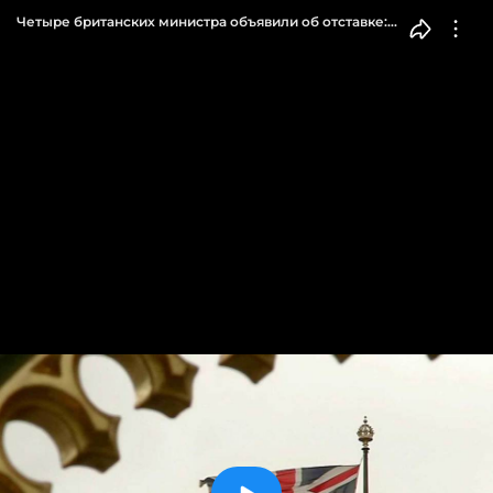
Четыре британских министра объявили об отставке:
они против соглашения о выходе из Евросоюза