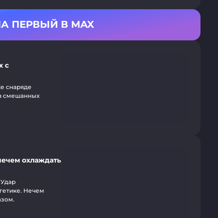
А ПЕРВЫЙ В MAX
х с
же снаряде
 в смешанных
нечем охлаждать
 Удар
ргетике. Нечем
азом.