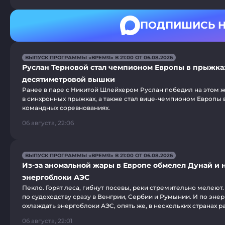
ПОДПИШИСЬ Н
ВЫПУСК ПРОГРАММЫ «ВРЕМЯ» В 21:00 ОТ 06.08.2026
Руслан Терновой стал чемпионом Европы в прыжка
десятиметровой вышки
Ранее в паре с Никитой Шлейхером Руслан победил на этом 
в синхронных прыжках, а также стал вице-чемпионом Европы
командных соревнованиях.
06 августа, 22:06
ВЫПУСК ПРОГРАММЫ «ВРЕМЯ» В 21:00 ОТ 06.08.2026
Из-за аномальной жары в Европе обмелел Дунай и 
энергоблоки АЭС
Пекло. Горят леса, гибнут посевы, реки стремительно мелеют.
по судоходству сразу в Венгрии, Сербии и Румынии. И по эне
охлаждать энергоблоки АЭС, опять же, в нескольких странах р
06 августа, 22:01