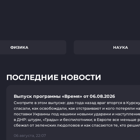
ФИЗИКА
НАУКА
ПОСЛЕДНИЕ НОВОСТИ
Выпуск программы «Время» от 06.08.2026
Смотрите в этом выпуске: два года назад враг вторгся в Курск
спасали, как освобождали, как отстраивают и кого потеряли н
поставки Украины под нашими новыми ударами и наступлени
в ДНР: штурм, «Грады» и беспилотники; в Европе все меньше р
сбежал от зеленских людоловов и как спасаются те, кто реши
06 августа, 22:07