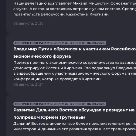
Нашу делегацию возглавляет Михаил Мишустин. Основная про
августа. А сегодня состоялись встречи в узком составе. Среди
правительств Белоруссии, Казахстана, Киргизии.
06 августа, 21:36
ВЫПУСК ПРОГРАММЫ «ВРЕМЯ» В 21:00 ОТ 06.08.2026
Владимир Путин обратился к участникам Российско
экономического форума
Пример прочного экономического сотрудничества на взаимо
демонстрируют Россия и Киргизия. Это подчеркнул Владимир
в видеообращении к участникам экономического форума и 
конференции, которые проходят в Киргизии.
06 августа, 21:34
ВЫПУСК ПРОГРАММЫ «ВРЕМЯ» В 21:00 ОТ 06.08.2026
Развитие Дальнего Востока обсуждал президент на 
полпредом Юрием Трутневым
Дальний Восток становится все более привлекательным реги
инвесторов. А динамика его развития превышает среднеросси