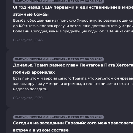
ВЫПУСК ПРОГРАММЫ «ВРЕМЯ» В 21:00 ОТ 06.08.2026
81 год назад США первыми и единственными в мир
атомные бомбы
Бомба, сброшенная на японскую Хиросиму, по разным оценкам
до 100 тысяч человек сразу, и потом еще десятки тысяч умерли
болезни. Сегодня, как и в предыдущие годы, от США никаких 
06 августа, 21:43
ВЫПУСК ПРОГРАММЫ «ВРЕМЯ» В 21:00 ОТ 06.08.2026
Дональд Трамп разнес главу Пентагона Пита Хегсета
полных арсеналах
Есть при этом и версия самого Трампа, что Хегсетом он чрезв
запасы оружия у Америки огромны, а тех, кто пишет о нехватк
надолго посадить.
06 августа, 21:39
ВЫПУСК ПРОГРАММЫ «ВРЕМЯ» В 21:00 ОТ 06.08.2026
Сегодня на заседании Евразийского межправсовета
встречи в узком составе