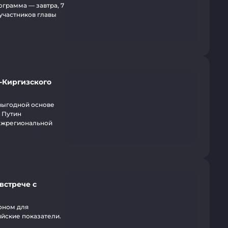
грамма — завтра, 7
 участников главы
-Киргизского
выгодной основе
 Путин
межрегиональной
встрече с
оном для
йские показатели.