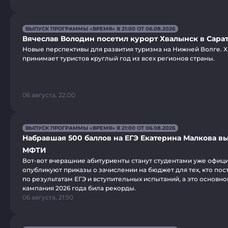
ВЫПУСК ПРОГРАММЫ «ВРЕМЯ» В 21:00 ОТ 06.08.2026
Вячеслав Володин посетил курорт Хвалынск в Сара
Новые перспективы для развития туризма на Нижней Волге. 
принимает туристов круглый год из всех регионов страны.
06 августа, 22:00
ВЫПУСК ПРОГРАММЫ «ВРЕМЯ» В 21:00 ОТ 06.08.2026
Набравшая 500 баллов на ЕГЭ Екатерина Малкова вы
МФТИ
Вот-вот вчерашние абитуриенты станут студентами уже офици
опубликуют приказы о зачислении на бюджет для тех, кто пос
по результатам ЕГЭ и вступительных испытаний, а это основн
кампания 2026 года била рекорды.
06 августа, 21:50