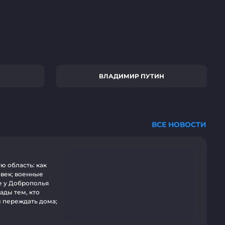
ВЛАДИМИР ПУТИН
ВСЕ НОВОСТИ
ую область: как
авек; военные
е у Доброполья
ады тем, кто
л переждать дома;