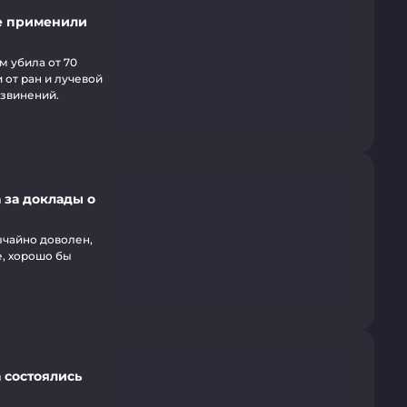
е применили
 убила от 70
 от ран и лучевой
извинений.
 за доклады о
ычайно доволен,
е, хорошо бы
 состоялись