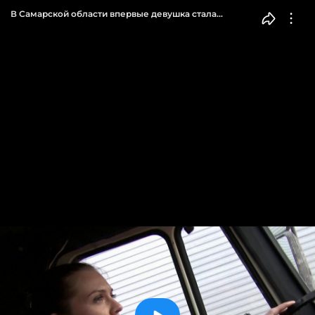
В Самарской области впервые девушка стала
водителем пожарной машины