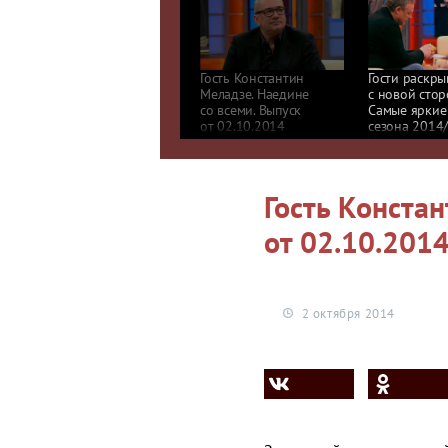
Гость Константин
Гости раскры
Меладзе. Наедине
с новой стор
со всеми. Выпуск
Самые яркие
от 02.10.2014
сезона 2014/
Наедине со 
Гость Констан
от 02.10.201
2 октября 2014