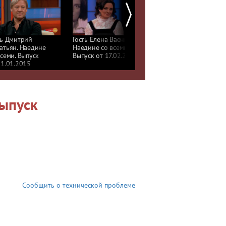
ть Дмитрий
Гость Елена Ваенга.
Звездные свадьбы: ка
атьян. Наедине
Наедине со всеми.
это было. Самые
всеми. Выпуск
Выпуск от 17.02.2015
семейные гости сезона
21.01.2015
Наедине со всеми
Выпуск
Сообщить о технической проблеме