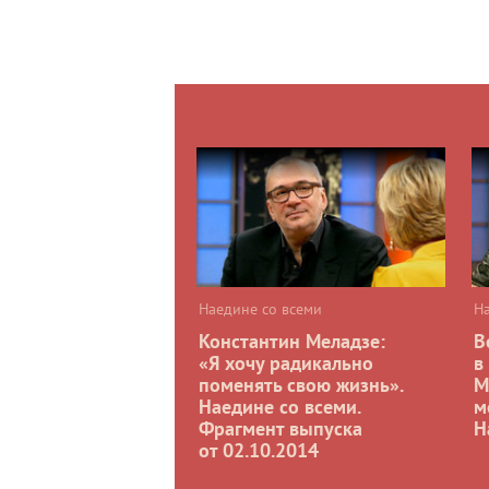
Наедине со всеми
Н
Константин Меладзе:
В
«Я хочу радикально
в
поменять свою жизнь».
М
Наедине со всеми.
м
Фрагмент выпуска
Н
от 02.10.2014