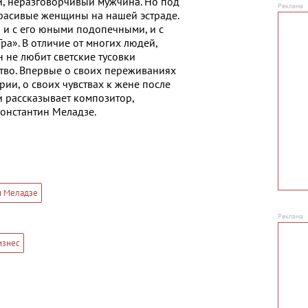
й, неразговорчивый мужчина. Но под
красивые женщины на нашей эстраде.
и с его юными подопечными, и с
ра». В отличие от многих людей,
н не любит светские тусовки
тво. Впервые о своих переживаниях
ии, о своих чувствах к жене после
и рассказывает композитор,
онстантин Меладзе.
н Меладзе
изнес