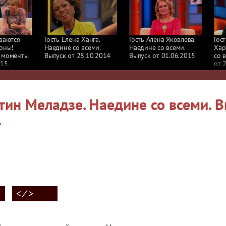
ваются
Гость Елена Ханга.
Гость Алена Яковлева.
Гос
оны!
Наедине со всеми.
Наедине со всеми.
Хар
 моменты
Выпуск от 28.10.2014
Выпуск от 01.06.2015
со 
15.
от 
всеми
тин Меладзе. Наедине со всеми. 
4
< ⁄ >