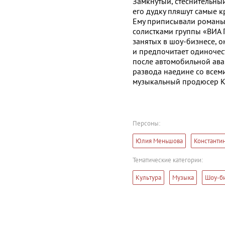
Замкнутый, стеснительны
его дудку пляшут самые 
Ему приписывали романы 
солистками группы «ВИА Г
занятых в шоу-бизнесе, о
и предпочитает одиночес
после автомобильной авар
развода наедине со всем
музыкальный продюсер К
Персоны:
Юлия Меньшова
Константи
Тематические категории:
Культура
Музыка
Шоу-б