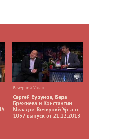
Вечерний Ургант
Сергей Бурунов, Вера
Брежнева и Константин
ИА
Меладзе. Вечерний Ургант.
1057 выпуск от 21.12.2018