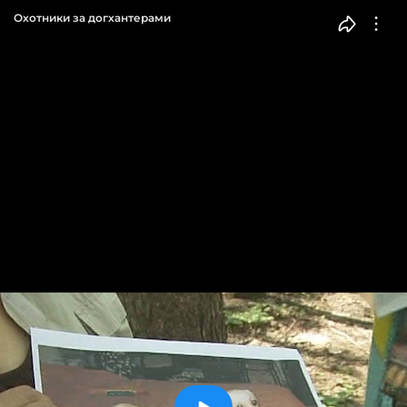
Охотники за догхантерами