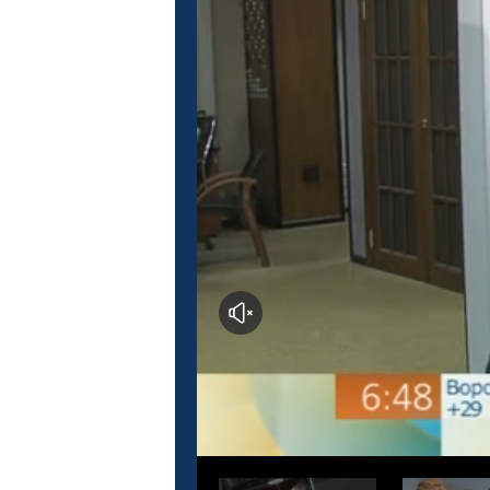
Это кино
М