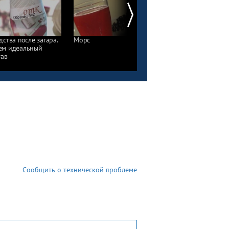
дства после загара.
Морс
Цифровые
м идеальный
фотоаппараты
тав
Сообщить о технической проблеме