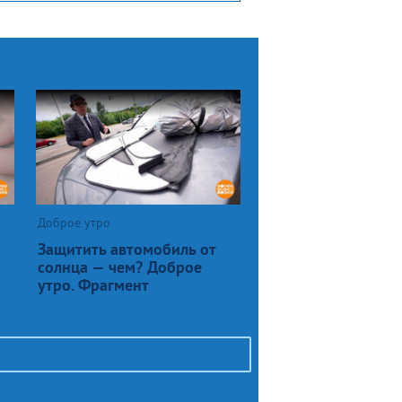
Доброе утро
Защитить автомобиль от
солнца — чем? Доброе
утро. Фрагмент