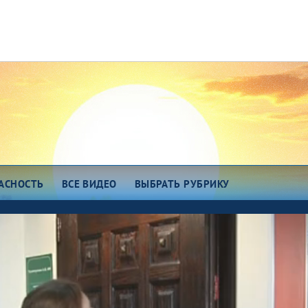
АСНОСТЬ
ВСЕ ВИДЕО
ВЫБРАТЬ РУБРИКУ
зговоры о важном
Есть идея!
сем миром 7375
Про еду
о космос
ОТК
ро любовь
Всякие хитрости