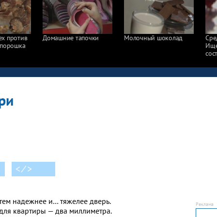
х против
Домашние тапочки
Молочный шоколад
Сре
 порошка
Ище
сос
ри
< ⁄ >
 тем надежнее и… тяжелее дверь.
для квартиры — два миллиметра.