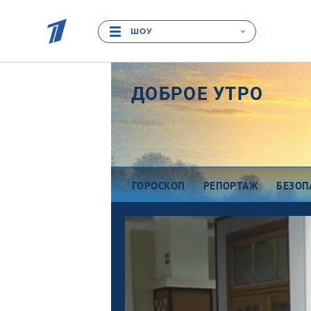
ШОУ
ДОБРОЕ УТРО
ГОРОСКОП
РЕПОРТАЖ
БЕЗОП
Про деньги
Ра
Между тем
В
Наши гости
Пр
Про культуру
П