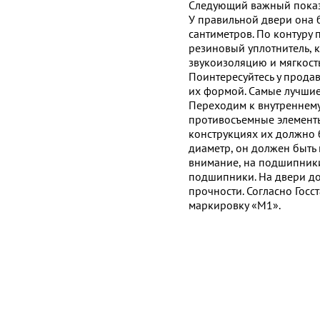
Следующий важный показа
У правильной двери она б
сантиметров. По контуру
резиновый уплотнитель, 
звукоизоляцию и мягкость
Поинтересуйтесь у продав
их формой. Самые лучши
Переходим к внутреннему 
противосъeмные элементы
конструкциях их должно б
диаметр, он должен быть 
внимание, на подшипники
подшипники. На двери дол
прочности. Согласно Госс
маркировку «М1».