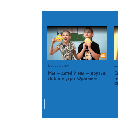
Доброе утро
Д
Мы — дети! И мы — друзья!
С
Доброе утро. Фрагмент
г
Ф