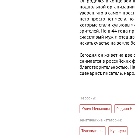
Он родился в конце войн
подпольной организации, 
уверен, что в самом прес
него просто нет места, н
которые стали культовым
зрителей. Но в 44 года 
счастливый муж и отец дв
искать счастье на земле 
Сегодня он живет на две 
снимается в российских ф
благотворительностью. На
сценарист, писатель, нар
Персоны:
Юлия Меньшова
Родион На
Тематические категории:
Телевидение
Культура