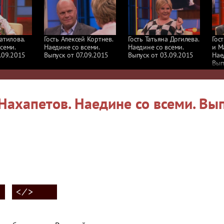
атилова.
Гость Алексей Кортнев.
Гость Татьяна Догилева.
Гос
семи.
Наедине со всеми.
Наедине со всеми.
и М
.09.2015
Выпуск от 07.09.2015
Выпуск от 03.09.2015
Нае
Вып
Нахапетов. Наедине со всеми. Вы
5
< ⁄ >