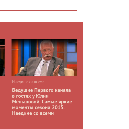
Наедине со всеми
Ведущие Первого канала
в гостях у Юлии
Меньшовой. Самые яркие
моменты сезона 2015.
Наедине со всеми