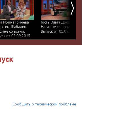
ти Ирина Гринeва
Гость Ольга Дроздова.
Гость Леонид Якубови
аксим Шабалин.
Наедине со всеми.
Наедине со всеми.
дине со всеми.
Выпуск от 01.09.2015
Выпуск от 31.08.2015
уск от 02.09.2015
пуск
Сообщить о технической проблеме