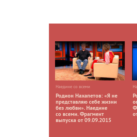
Наедине со всеми
Н
Родион Нахапетов: «Я не
Р
представляю себе жизни
о
без любви». Наедине
Ф
со всеми. Фрагмент
о
выпуска от 09.09.2015