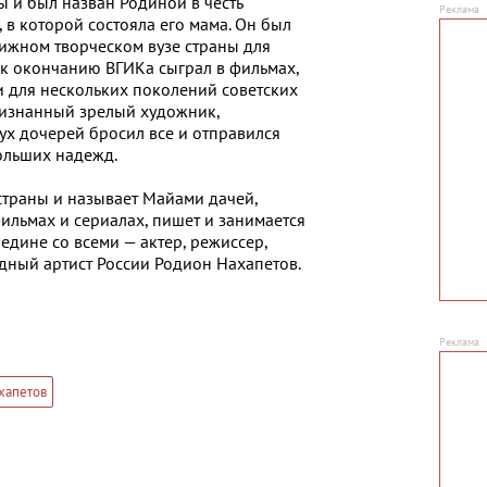
ы и был назван Родиной в честь
в которой состояла его мама. Он был
тижном творческом вузе страны для
о к окончанию ВГИКа сыграл в фильмах,
и для нескольких поколений советских
признанный зрелый художник,
ух дочерей бросил все и отправился
больших надежд.
страны и называет Майами дачей,
ильмах и сериалах, пишет и занимается
едине со всеми — актер, режиссер,
одный артист России Родион Нахапетов.
хапетов