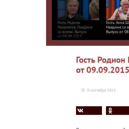
Гость Родион
Гость Анна Ш
Нахапетов. Наедине
Наедине со в
со всеми. Выпуск
Выпуск от 08
от 09.09.2015
Гость Родион 
от 09.09.201
9 сентября 2015