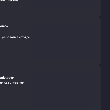
ены геномы,
нно-
 работать в отряде.
 области
ой Харьковской