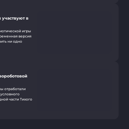
 участвуют в
иотической игры
временная версия
ить ни одно
вороботовой
пы отработали
 условного
дной части Тихого