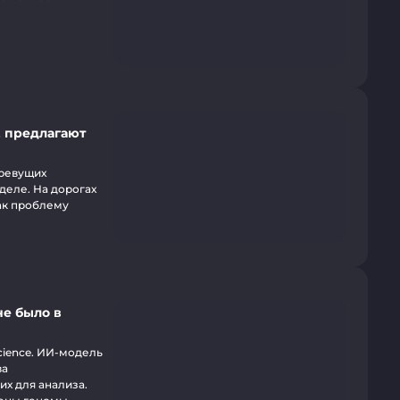
, предлагают
 ревущих
деле. На дорогах
ак проблему
не было в
cience. ИИ-модель
ва
их для анализа.