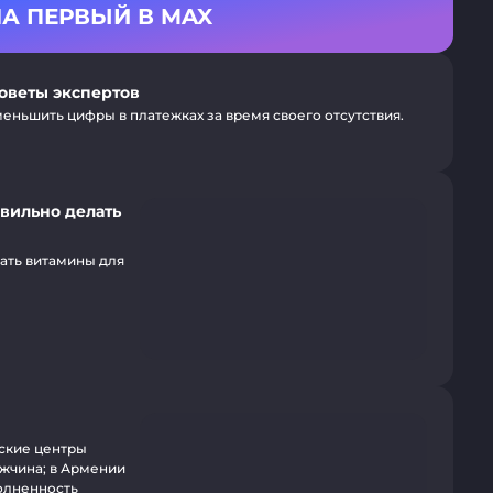
А ПЕРВЫЙ В MAX
советы экспертов
еньшить цифры в платежках за время своего отсутствия.
авильно делать
мать витамины для
еские центры
ужчина; в Армении
полненность