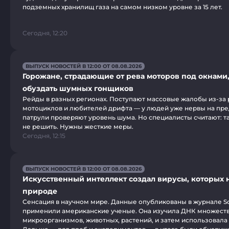
подземных хранилищ газа на самом низком уровне за 15 лет.
Сегодня, 12:20
ВЫПУСК НОВОСТЕЙ В 12:00 ОТ 08.08.2026
Горожане, страдающие от рева моторов под окнами
обуздать шумных гонщиков
Рейды в разных регионах. Поступают массовые жалобы из-за
мотоциклов и любителей дрифта — у людей уже нервы на пре
патрули проверяют уровень шума. Но специалисты считают: т
не решить. Нужны жесткие меры.
Сегодня, 12:15
ВЫПУСК НОВОСТЕЙ В 12:00 ОТ 08.08.2026
Искусственный интеллект создал вирусы, которых 
природе
Сенсация в научном мире. Данные опубликованы в журнале S
применили американские ученые. Она изучила ДНК множест
микроорганизмов, животных, растений, и затем использовала 