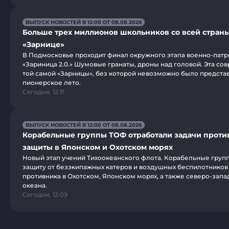
ВЫПУСК НОВОСТЕЙ В 12:00 ОТ 08.08.2026
Больше трех миллионов школьников со всей страны
«Зарнице»
В Подмосковье проходит финал окружного этапа военно-патр
«Зариница 2.0.» Шумовые гранаты, дроны над головой. Эта со
той самой «Зарницы», без которой невозможно было представ
пионерское лето.
Сегодня, 12:11
ВЫПУСК НОВОСТЕЙ В 12:00 ОТ 08.08.2026
Корабельные группы ТОФ отработали задачи проти
защиты в Японском и Охотском морях
Новый этап учений Тихоокеанского флота. Корабельные груп
защиту от безэкипажных катеров и воздушных беспилотников
противника в Охотском, Японском морях, а также северо-запа
океана.
Сегодня, 12:09