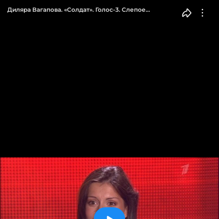
Диляра Вагапова. «Солдат». Голос-3. Слепое
прослушивание. Фрагмент выпуска от 10.10.2014