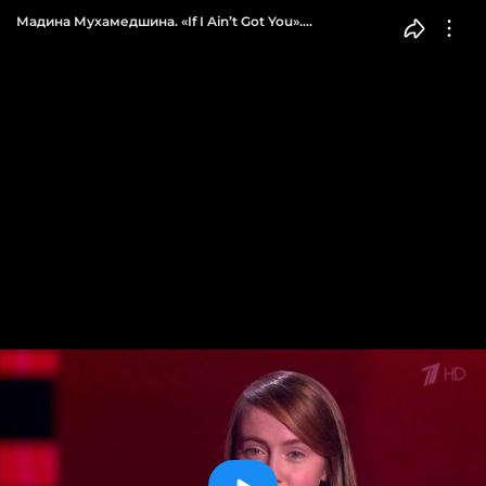
Мадина Мухамедшина. «If I Ain’t Got You».
Голос.Дети-4. Слепое прослушивание. Фрагмент
выпуска от 22.02.2017