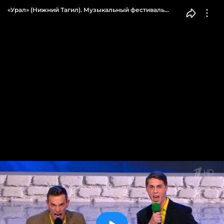
«Урал» (Нижний Тагил). Музыкальный фестиваль
«Голосящий КиВиН-2015». КВН. Фрагмент выпуска
от 06.09.2015